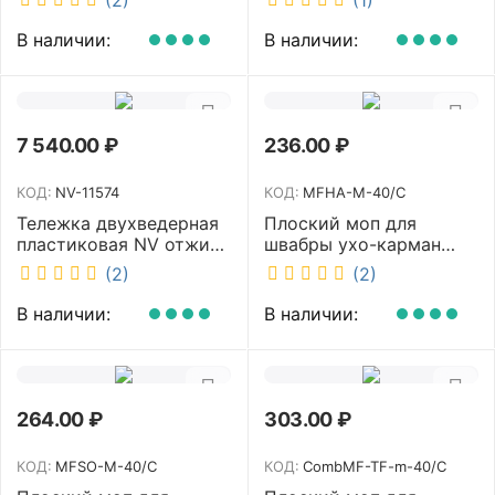
NV40120
В наличии:
В наличии:
7 540.00
₽
236.00
₽
КОД:
NV-11574
КОД:
MFHA-M-40/C
Тележка двухведерная
Плоский моп для
пластиковая NV отжим
швабры ухо-карман
2х23л NV-11574
белый 40 см NV MFHA-
(2)
(2)
M-40/C
В наличии:
В наличии:
264.00
₽
303.00
₽
КОД:
MFSO-M-40/C
КОД:
CombMF-TF-m-40/C