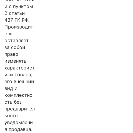
и с пунктом
2 статьи
437 ГК РФ.
Производит
ель
оставляет
за собой
право
изменять
характерист
ики товара,
его внешний
вид и
комплектно
сть без
предварител
ьного
уведомлени
я продавца.