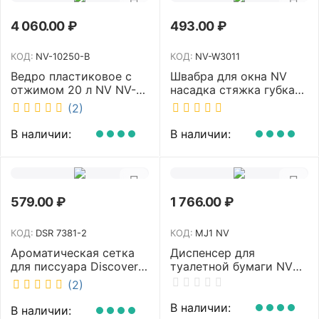
4 060.00
₽
493.00
₽
КОД:
NV-10250-B
КОД:
NV-W3011
Ведро пластиковое с
Швабра для окна NV
отжимом 20 л NV NV-
насадка стяжка губка
10250-B
30 см телескопическая
(2)
рукоятка 70-110 см NV-
W3011
В наличии:
В наличии:
579.00
₽
1 766.00
₽
КОД:
DSR 7381-2
КОД:
MJ1 NV
Ароматическая сетка
Диспенсер для
для писсуара Discover
туалетной бумаги NV
аромат Queen DSR
белый MJ1 NV
(2)
7381-2
В наличии:
В наличии: