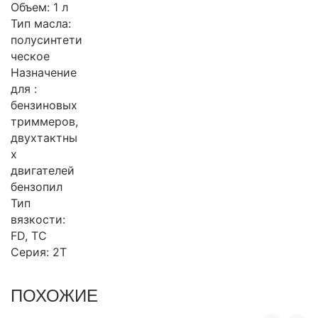
Объем: 1 л
Тип масла:
полусинтети
ческое
Назначение
для :
бензиновых
триммеров,
двухтактны
х
двигателей
бензопил
Тип
вязкости:
FD, TC
Серия: 2T
ПОХОЖИЕ