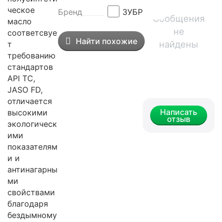
ческое
Бренд
ЗУБР
Сообщения
масло
не
соответсвуе
Найти похожие
найдены
т
требованию
стандартов
API TС,
JASO FD,
отличается
Написать
высокими
отзыв
экологическ
ими
показателям
и и
антинагарны
ми
свойствами
благодаря
бездымному