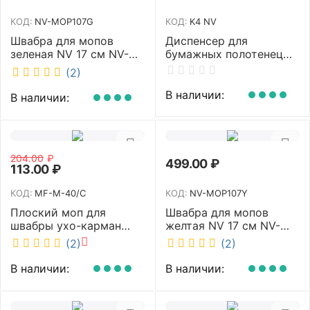
КОД:
NV-MOP107G
КОД:
K4 NV
Швабра для мопов
Диспенсер для
зеленая NV 17 см NV-
бумажных полотенец
MOP107G
NV белый K4 NV
(2)
В наличии:
В наличии:
204.00
₽
499.00
₽
113.00
₽
КОД:
MF-M-40/C
КОД:
NV-MOP107Y
Плоский моп для
Швабра для мопов
швабры ухо-карман
желтая NV 17 см NV-
белый 40 см NV MF-M-
MOP107Y
(2)
(2)
40/C
В наличии:
В наличии: