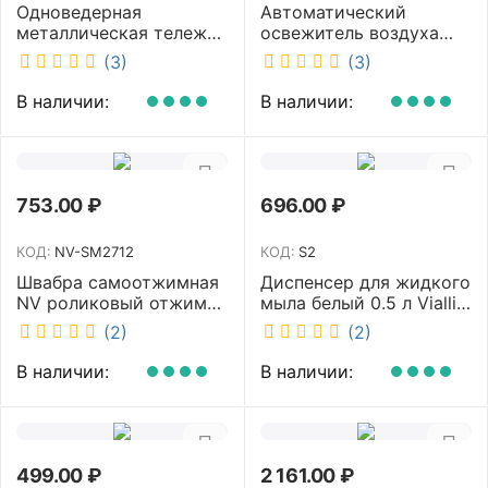
Одноведерная
Автоматический
металлическая тележка
освежитель воздуха
с отжимом и корзинкой
DISCOVER белый
(3)
(3)
под химию NV 23 л NV-
DSR0085
11123
В наличии:
В наличии:
753.00
₽
696.00
₽
КОД:
NV-SM2712
КОД:
S2
Швабра самоотжимная
Диспенсер для жидкого
NV роликовый отжим
мыла белый 0.5 л Vialli
насадка PVA 27 см
S2
(2)
(2)
телескопическая
рукоятка 70-125 см NV-
В наличии:
В наличии:
SM2712
499.00
₽
2 161.00
₽