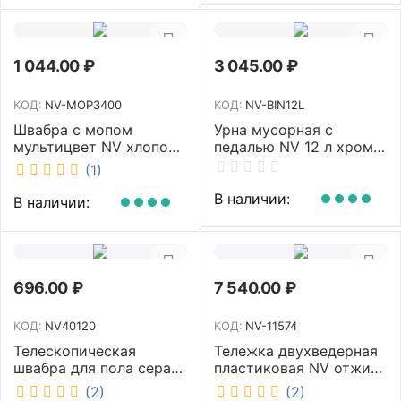
1 044.00
₽
3 045.00
₽
КОД:
NV-MOP3400
КОД:
NV-BIN12L
Швабра с мопом
Урна мусорная с
мультицвет NV хлопок
педалью NV 12 л хром
40 см NV-MOP3400
NV-BIN12L
(1)
В наличии:
В наличии:
696.00
₽
7 540.00
₽
КОД:
NV40120
КОД:
NV-11574
Телескопическая
Тележка двухведерная
швабра для пола серая
пластиковая NV отжим
NV микрофибра 42 см
2х23л NV-11574
(2)
(2)