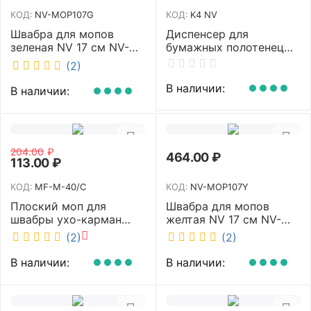
КОД:
NV-MOP107G
КОД:
K4 NV
Швабра для мопов
Диспенсер для
зеленая NV 17 см NV-
бумажных полотенец
MOP107G
NV белый K4 NV
(2)
В наличии:
В наличии:
204.00
₽
464.00
₽
113.00
₽
КОД:
MF-M-40/C
КОД:
NV-MOP107Y
Плоский моп для
Швабра для мопов
швабры ухо-карман
желтая NV 17 см NV-
белый 40 см NV MF-M-
MOP107Y
(2)
(2)
40/C
В наличии:
В наличии: