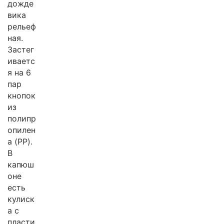
дожде
вика
рельеф
ная.
Застег
иваетс
я на 6
пар
кнопок
из
полипр
опилен
а (PP).
В
капюш
оне
есть
кулиск
а с
пласти