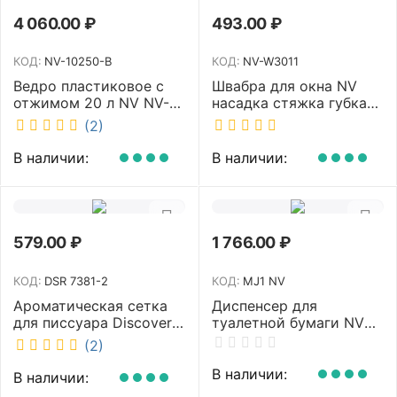
4 060.00
₽
493.00
₽
КОД:
NV-10250-B
КОД:
NV-W3011
Ведро пластиковое с
Швабра для окна NV
отжимом 20 л NV NV-
насадка стяжка губка
10250-B
30 см телескопическая
(2)
рукоятка 70-110 см NV-
W3011
В наличии:
В наличии:
579.00
₽
1 766.00
₽
КОД:
DSR 7381-2
КОД:
MJ1 NV
Ароматическая сетка
Диспенсер для
для писсуара Discover
туалетной бумаги NV
аромат Queen DSR
белый MJ1 NV
(2)
7381-2
В наличии:
В наличии: