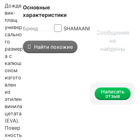
Дожде
Основные
вик-
характеристики
плащ
универ
Бренд
SHAMAANI
Сообщения
сально
не
го
Найти похожие
найдены
размер
а с
капюш
оном
изгото
влен
Написать
из
отзыв
этилен
винила
цетата
(EVA).
Повер
хность