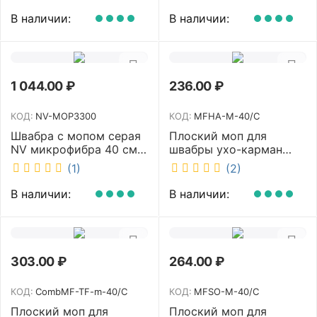
NV40120
В наличии:
В наличии:
1 044.00
₽
236.00
₽
КОД:
NV-MOP3300
КОД:
MFHA-M-40/C
Швабра с мопом серая
Плоский моп для
NV микрофибра 40 см
швабры ухо-карман
NV-MOP3300
белый 40 см NV MFHA-
(1)
(2)
M-40/C
В наличии:
В наличии:
303.00
₽
264.00
₽
КОД:
CombMF-TF-m-40/C
КОД:
MFSO-M-40/C
Плоский моп для
Плоский моп для