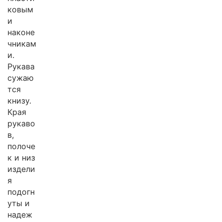
ковым
и
наконе
чникам
и.
Рукава
сужаю
тся
книзу.
Края
рукаво
в,
полоче
к и низ
издели
я
подогн
уты и
надеж