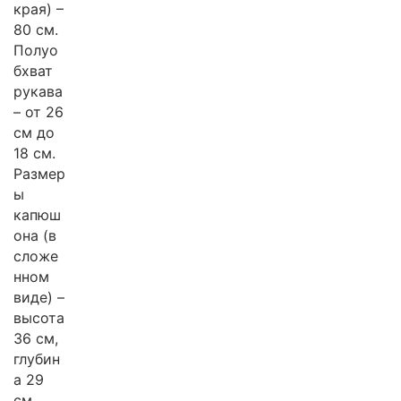
края) –
80 см.
Полуо
бхват
рукава
– от 26
см до
18 см.
Размер
ы
капюш
она (в
сложе
нном
виде) –
высота
36 см,
глубин
а 29
см.