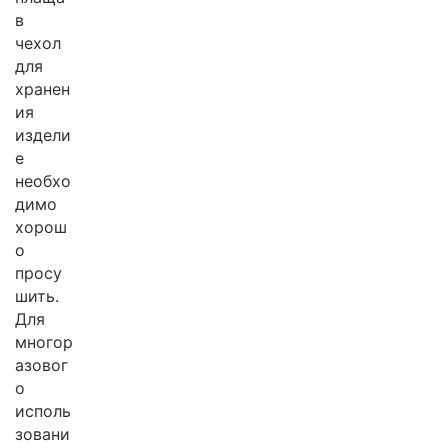
в
чехол
для
хранен
ия
издели
е
необхо
димо
хорош
о
просу
шить.
Для
многор
азовог
о
исполь
зовани