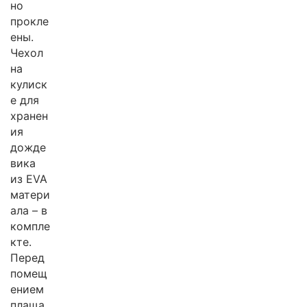
но
прокле
ены.
Чехол
на
кулиск
е для
хранен
ия
дожде
вика
из EVA
матери
ала – в
компле
кте.
Перед
помещ
ением
плаща