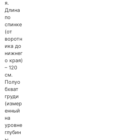
я.
Длина
по
спинке
(от
воротн
ика до
нижнег
о края)
– 120
см.
Полуо
бхват
груди
(измер
енный
на
уровне
глубин
ы