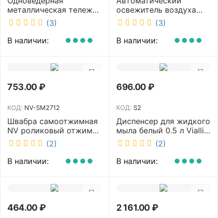
Одноведерная
Автоматический
металлическая тележка
освежитель воздуха
с отжимом и корзинкой
DISCOVER белый
(3)
(3)
под химию NV 23 л NV-
DSR0085
11123
В наличии:
В наличии:
753.00
₽
696.00
₽
КОД:
NV-SM2712
КОД:
S2
Швабра самоотжимная
Диспенсер для жидкого
NV роликовый отжим
мыла белый 0.5 л Vialli
насадка PVA 27 см
S2
(2)
(2)
телескопическая
рукоятка 70-125 см NV-
В наличии:
В наличии:
SM2712
464.00
₽
2 161.00
₽