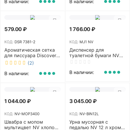
В наличии:
В наличии:
579.00
₽
1 766.00
₽
КОД:
DSR 7381-2
КОД:
MJ1 NV
Ароматическая сетка
Диспенсер для
для писсуара Discover
туалетной бумаги NV
аромат Queen DSR
белый MJ1 NV
(2)
7381-2
В наличии:
В наличии:
1 044.00
₽
3 045.00
₽
КОД:
NV-MOP3400
КОД:
NV-BIN12L
Швабра с мопом
Урна мусорная с
мультицвет NV хлопок
педалью NV 12 л хром