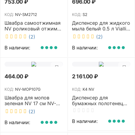
753.00
₽
696.00
₽
КОД:
NV-SM2712
КОД:
S2
Швабра самоотжимная
Диспенсер для жидкого
NV роликовый отжим
мыла белый 0.5 л Vialli
насадка PVA 27 см
S2
(2)
(2)
телескопическая
рукоятка 70-125 см NV-
В наличии:
В наличии:
SM2712
464.00
₽
2 161.00
₽
КОД:
NV-MOP107G
КОД:
K4 NV
Швабра для мопов
Диспенсер для
зеленая NV 17 см NV-
бумажных полотенец
MOP107G
NV белый K4 NV
(2)
В наличии:
В наличии: