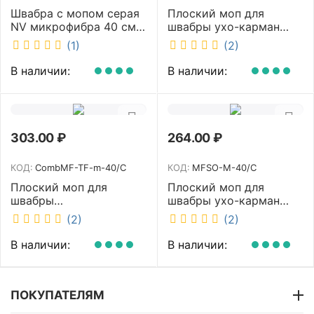
Швабра с мопом серая
Плоский моп для
NV микрофибра 40 см
швабры ухо-карман
NV-MOP3300
белый 40 см NV MFHA-
(1)
(2)
M-40/C
В наличии:
В наличии:
303.00
₽
264.00
₽
КОД:
CombMF-TF-m-40/C
КОД:
MFSO-M-40/C
Плоский моп для
Плоский моп для
швабры
швабры ухо-карман
комбинированный ухо-
белый 40 см NV MFSO-
(2)
(2)
карман бежевый 40 см
M-40/C
NV CombMF-TF-m-40/C
В наличии:
В наличии:
ПОКУПАТЕЛЯМ