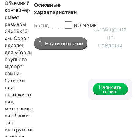
Объемный
Основные
контейнер
характеристики
имеет
размеры
Бренд
NO NAME
Сообщения
24х29х13
не
см. Совок
Найти похожие
найдены
идеален
для уборки
крупного
мусора:
камни,
бутылки
Написать
или
отзыв
осколки от
них,
металличес
кие банки.
Тип
инструмент
а: совок