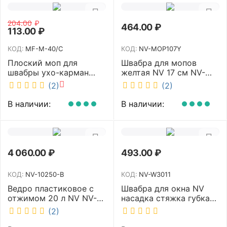
204.00
₽
464.00
₽
113.00
₽
КОД:
MF-M-40/C
КОД:
NV-MOP107Y
Плоский моп для
Швабра для мопов
швабры ухо-карман
желтая NV 17 см NV-
белый 40 см NV MF-M-
MOP107Y
(2)
(2)
40/C
В наличии:
В наличии:
4 060.00
₽
493.00
₽
КОД:
NV-10250-B
КОД:
NV-W3011
Ведро пластиковое с
Швабра для окна NV
отжимом 20 л NV NV-
насадка стяжка губка
10250-B
30 см телескопическая
(2)
рукоятка 70-110 см NV-
W3011