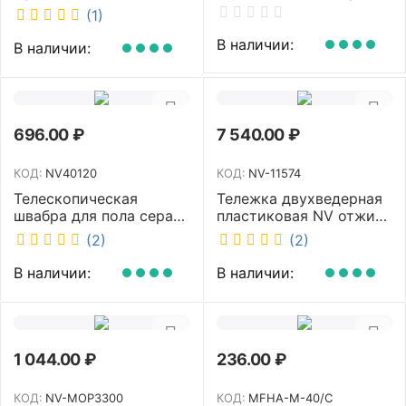
40 см NV-MOP3400
NV-BIN12L
(1)
В наличии:
В наличии:
696.00
₽
7 540.00
₽
КОД:
NV40120
КОД:
NV-11574
Телескопическая
Тележка двухведерная
швабра для пола серая
пластиковая NV отжим
NV микрофибра 42 см
2х23л NV-11574
(2)
(2)
NV40120
В наличии:
В наличии:
1 044.00
₽
236.00
₽
КОД:
NV-MOP3300
КОД:
MFHA-M-40/C