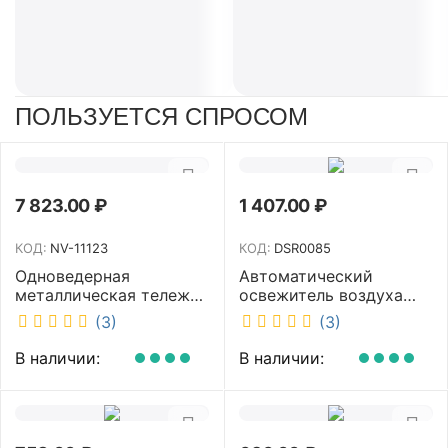
ПОЛЬЗУЕТСЯ СПРОСОМ
7 823.00
₽
1 407.00
₽
КОД:
NV-11123
КОД:
DSR0085
Одноведерная
Автоматический
металлическая тележка
освежитель воздуха
с отжимом и корзинкой
DISCOVER белый
(3)
(3)
под химию NV 23 л NV-
DSR0085
11123
В наличии:
В наличии: