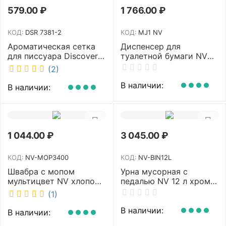
579.00
₽
1 766.00
₽
КОД:
DSR 7381-2
КОД:
MJ1 NV
Ароматическая сетка
Диспенсер для
для писсуара Discover
туалетной бумаги NV
аромат Queen DSR
белый MJ1 NV
(2)
7381-2
В наличии:
В наличии:
1 044.00
₽
3 045.00
₽
КОД:
NV-MOP3400
КОД:
NV-BIN12L
Швабра с мопом
Урна мусорная с
мультицвет NV хлопок
педалью NV 12 л хром
40 см NV-MOP3400
NV-BIN12L
(1)
В наличии:
В наличии: