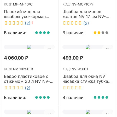
КОД:
MF-M-40/C
КОД:
NV-MOP107Y
Плоский моп для
Швабра для мопов
швабры ухо-карман
желтая NV 17 см NV-
белый 40 см NV MF-M-
MOP107Y
(2)
(2)
40/C
В наличии:
В наличии:
4 060.00
₽
493.00
₽
КОД:
NV-10250-B
КОД:
NV-W3011
Ведро пластиковое с
Швабра для окна NV
отжимом 20 л NV NV-
насадка стяжка губка
10250-B
30 см телескопическая
(2)
рукоятка 70-110 см NV-
W3011
В наличии:
В наличии: