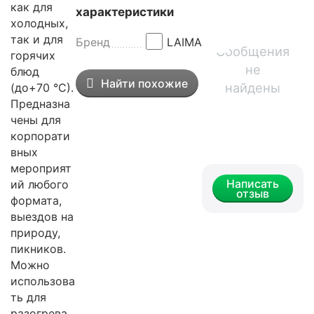
как для
характеристики
холодных,
так и для
Бренд
LAIMA
Сообщения
горячих
не
блюд
Найти похожие
найдены
(до+70 °С).
Предназна
чены для
корпорати
вных
мероприят
Написать
ий любого
отзыв
формата,
выездов на
природу,
пикников.
Можно
использова
ть для
разогрева