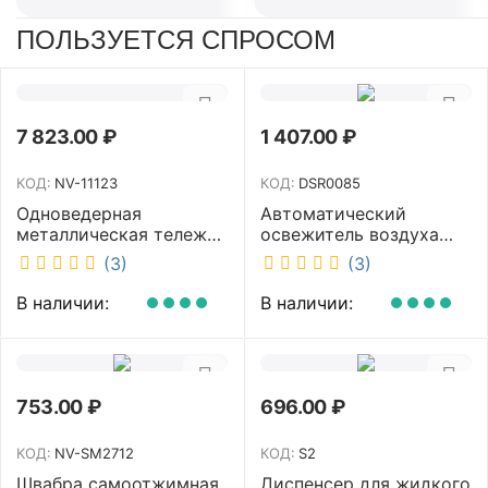
ПОЛЬЗУЕТСЯ СПРОСОМ
7 823.00
₽
1 407.00
₽
КОД:
NV-11123
КОД:
DSR0085
Одноведерная
Автоматический
металлическая тележка
освежитель воздуха
с отжимом и корзинкой
DISCOVER белый
(3)
(3)
под химию NV 23 л NV-
DSR0085
11123
В наличии:
В наличии:
753.00
₽
696.00
₽
КОД:
NV-SM2712
КОД:
S2
Швабра самоотжимная
Диспенсер для жидкого