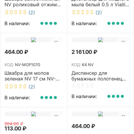
NV роликовый отжим
мыла белый 0.5 л Vialli
насадка PVA 27 см
S2
(2)
(2)
телескопическая
рукоятка 70-125 см NV-
В наличии:
В наличии:
SM2712
464.00
₽
2 161.00
₽
КОД:
NV-MOP107G
КОД:
K4 NV
Швабра для мопов
Диспенсер для
зеленая NV 17 см NV-
бумажных полотенец
MOP107G
NV белый K4 NV
(2)
В наличии:
В наличии:
204.00
₽
464.00
₽
113.00
₽