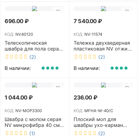
696.00
₽
7 540.00
₽
КОД:
NV40120
КОД:
NV-11574
Телескопическая
Тележка двухведерная
швабра для пола серая
пластиковая NV отжим
NV микрофибра 42 см
2х23л NV-11574
(2)
(2)
NV40120
В наличии:
В наличии:
1 044.00
₽
236.00
₽
КОД:
NV-MOP3300
КОД:
MFHA-M-40/C
Швабра с мопом серая
Плоский моп для
NV микрофибра 40 см
швабры ухо-карман
NV-MOP3300
белый 40 см NV MFHA-
(1)
(2)
M-40/C