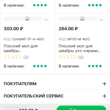
В наличии:
В наличии:
303.00
₽
264.00
₽
КОД:
CombMF-TF-m-40/C
КОД:
MFSO-M-40/C
Плоский моп для
Плоский моп для
швабры
швабры ухо-карман
комбинированный ухо-
белый 40 см NV MFSO-
(2)
(2)
карман бежевый 40 см
M-40/C
NV CombMF-TF-m-40/C
В наличии:
В наличии:
ПОКУПАТЕЛЯМ
ПОКУПАТЕЛЬСКИЙ СЕРВИС
КОНТАКТЫ