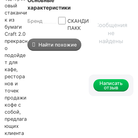
Основные
овый
характеристики
стаканчи
к из
Бренд
СКАНДИ
Сообщения
бумаги
ПАКК
не
Craft 2.0
найдены
прекрасн
Найти похожие
о
подойде
т для
кафе,
рестора
Написать
нов и
отзыв
точек
продажи
кофе с
собой,
предлага
ющих
клиента