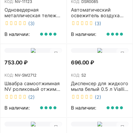
КОД:
NV-11123
КОД:
DSR0085
Одноведерная
Автоматический
металлическая тележка
освежитель воздуха
с отжимом и корзинкой
DISCOVER белый
(3)
(3)
под химию NV 23 л NV-
DSR0085
11123
В наличии:
В наличии:
753.00
₽
696.00
₽
КОД:
NV-SM2712
КОД:
S2
Швабра самоотжимная
Диспенсер для жидкого
NV роликовый отжим
мыла белый 0.5 л Vialli
насадка PVA 27 см
S2
(2)
(2)
телескопическая
рукоятка 70-125 см NV-
В наличии:
В наличии:
SM2712