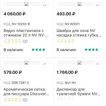
4 060.00
₽
493.00
₽
КОД:
NV-10250-B
КОД:
NV-W3011
Ведро пластиковое с
Швабра для окна NV
отжимом 20 л NV NV-
насадка стяжка губка
10250-B
30 см телескопическая
(2)
рукоятка 70-110 см NV-
W3011
В наличии:
В наличии:
579.00
₽
1 766.00
₽
КОД:
DSR 7381-2
КОД:
MJ1 NV
Ароматическая сетка
Диспенсер для
для писсуара Discover
туалетной бумаги NV
аромат Queen DSR
белый MJ1 NV
(2)
7381-2