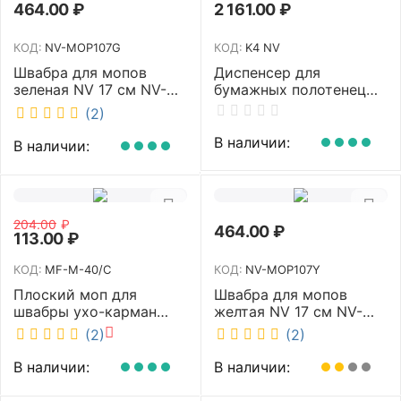
464.00
₽
2 161.00
₽
КОД:
NV-MOP107G
КОД:
K4 NV
Швабра для мопов
Диспенсер для
зеленая NV 17 см NV-
бумажных полотенец
MOP107G
NV белый K4 NV
(2)
В наличии:
В наличии:
204.00
₽
464.00
₽
113.00
₽
КОД:
MF-M-40/C
КОД:
NV-MOP107Y
Плоский моп для
Швабра для мопов
швабры ухо-карман
желтая NV 17 см NV-
белый 40 см NV MF-M-
MOP107Y
(2)
(2)
40/C
В наличии:
В наличии: