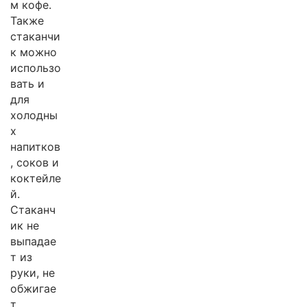
м кофе.
Также
стаканчи
к можно
использо
вать и
для
холодны
х
напитков
, соков и
коктейле
й.
Стаканч
ик не
выпадае
т из
руки, не
обжигае
т