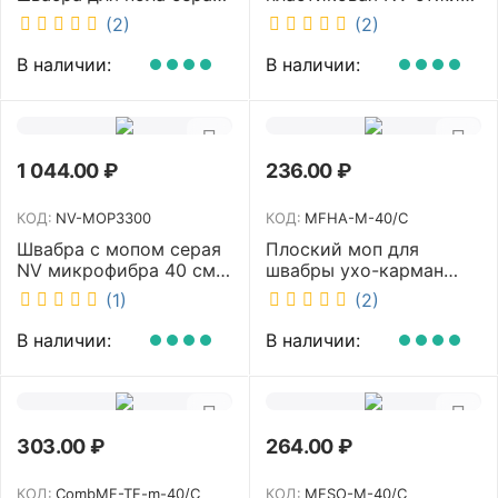
NV микрофибра 42 см
2х23л NV-11574
(2)
(2)
NV40120
В наличии:
В наличии:
1 044.00
₽
236.00
₽
КОД:
NV-MOP3300
КОД:
MFHA-M-40/C
Швабра с мопом серая
Плоский моп для
NV микрофибра 40 см
швабры ухо-карман
NV-MOP3300
белый 40 см NV MFHA-
(1)
(2)
M-40/C
В наличии:
В наличии:
303.00
₽
264.00
₽
КОД:
CombMF-TF-m-40/C
КОД:
MFSO-M-40/C