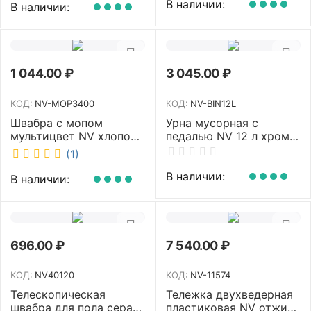
В наличии:
В наличии:
1 044.00
₽
3 045.00
₽
КОД:
NV-MOP3400
КОД:
NV-BIN12L
Швабра с мопом
Урна мусорная с
мультицвет NV хлопок
педалью NV 12 л хром
40 см NV-MOP3400
NV-BIN12L
(1)
В наличии:
В наличии:
696.00
₽
7 540.00
₽
КОД:
NV40120
КОД:
NV-11574
Телескопическая
Тележка двухведерная
швабра для пола серая
пластиковая NV отжим