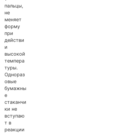
пальцы,
не
меняет
форму
при
действи
и
высокой
темпера
туры.
Однораз
овые
бумажны
е
стаканчи
ки не
вступаю
т в
реакции