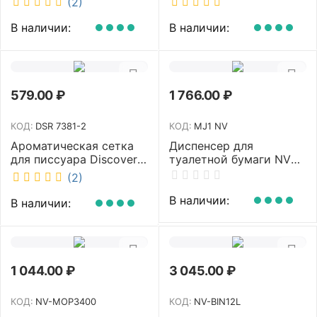
(2)
рукоятка 70-110 см NV-
W3011
В наличии:
В наличии:
579.00
₽
1 766.00
₽
КОД:
DSR 7381-2
КОД:
MJ1 NV
Ароматическая сетка
Диспенсер для
для писсуара Discover
туалетной бумаги NV
аромат Queen DSR
белый MJ1 NV
(2)
7381-2
В наличии:
В наличии:
1 044.00
₽
3 045.00
₽
КОД:
NV-MOP3400
КОД:
NV-BIN12L