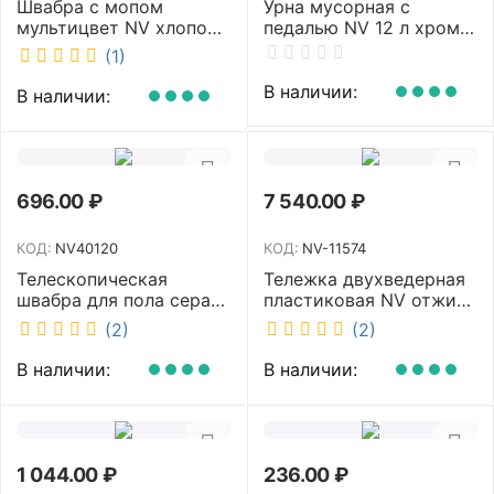
Швабра с мопом
Урна мусорная с
мультицвет NV хлопок
педалью NV 12 л хром
40 см NV-MOP3400
NV-BIN12L
(1)
В наличии:
В наличии:
696.00
₽
7 540.00
₽
КОД:
NV40120
КОД:
NV-11574
Телескопическая
Тележка двухведерная
швабра для пола серая
пластиковая NV отжим
NV микрофибра 42 см
2х23л NV-11574
(2)
(2)
NV40120
В наличии:
В наличии:
1 044.00
₽
236.00
₽