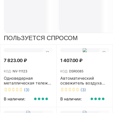
ПОЛЬЗУЕТСЯ СПРОСОМ
7 823.00
₽
1 407.00
₽
КОД:
NV-11123
КОД:
DSR0085
Одноведерная
Автоматический
металлическая тележка
освежитель воздуха
с отжимом и корзинкой
DISCOVER белый
(3)
(3)
под химию NV 23 л NV-
DSR0085
11123
В наличии:
В наличии: