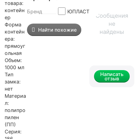
товара:
контейн
Бренд
ЮПЛАСТ
Сообщения
ер
не
Форма
Найти похожие
найдены
контейн
ера:
прямоуг
ольная
Объем:
1000 мл
Написать
Тип
отзыв
замка:
нет
Материа
л:
полипро
пилен
(ПП)
Серия:
186