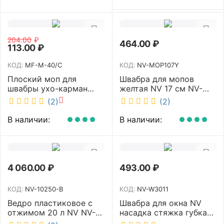
204.00
₽
464.00
₽
113.00
₽
КОД:
MF-M-40/C
КОД:
NV-MOP107Y
Плоский моп для
Швабра для мопов
швабры ухо-карман
желтая NV 17 см NV-
белый 40 см NV MF-M-
MOP107Y
(2)
(2)
40/C
В наличии:
В наличии:
4 060.00
₽
493.00
₽
КОД:
NV-10250-B
КОД:
NV-W3011
Ведро пластиковое с
Швабра для окна NV
отжимом 20 л NV NV-
насадка стяжка губка
10250-B
30 см телескопическая