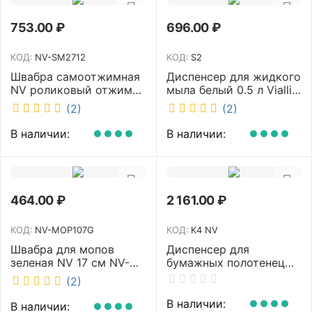
753.00
₽
696.00
₽
КОД:
NV-SM2712
КОД:
S2
Швабра самоотжимная
Диспенсер для жидкого
NV роликовый отжим
мыла белый 0.5 л Vialli
насадка PVA 27 см
S2
(2)
(2)
телескопическая
рукоятка 70-125 см NV-
В наличии:
В наличии:
SM2712
464.00
₽
2 161.00
₽
КОД:
NV-MOP107G
КОД:
K4 NV
Швабра для мопов
Диспенсер для
зеленая NV 17 см NV-
бумажных полотенец
MOP107G
NV белый K4 NV
(2)
В наличии:
В наличии: