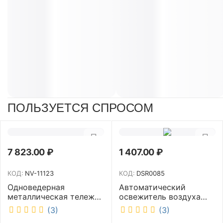
ПОЛЬЗУЕТСЯ СПРОСОМ
7 823.00
₽
1 407.00
₽
КОД:
NV-11123
КОД:
DSR0085
Одноведерная
Автоматический
металлическая тележка
освежитель воздуха
с отжимом и корзинкой
DISCOVER белый
(3)
(3)
под химию NV 23 л NV-
DSR0085