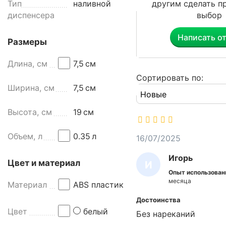
Тип
наливной
другим сделать п
м
диспенсера
выбор
л
б
Написать о
е
Размеры
л
Длина, см
7,5
см
ы
й
Сортировать по:
Ширина, см
7,5
см
п
л
а
Высота, см
19
см
с
т
Объем, л
0.35
л
16/07/2025
и
Игорь
к
Цвет и материал
И
о
Опыт использован
Г
в
месяца
Материал
ABS пластик
ы
О
Достоинства
й
Р
Цвет
белый
Без нареканий
S
Ь