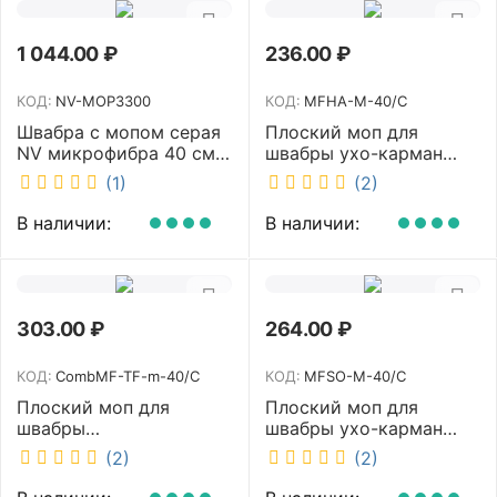
1 044.00
₽
236.00
₽
КОД:
NV-MOP3300
КОД:
MFHA-M-40/C
Швабра с мопом серая
Плоский моп для
NV микрофибра 40 см
швабры ухо-карман
NV-MOP3300
белый 40 см NV MFHA-
(1)
(2)
M-40/C
В наличии:
В наличии:
303.00
₽
264.00
₽
КОД:
CombMF-TF-m-40/C
КОД:
MFSO-M-40/C
Плоский моп для
Плоский моп для
швабры
швабры ухо-карман
комбинированный ухо-
белый 40 см NV MFSO-
(2)
(2)
карман бежевый 40 см
M-40/C
NV CombMF-TF-m-40/C