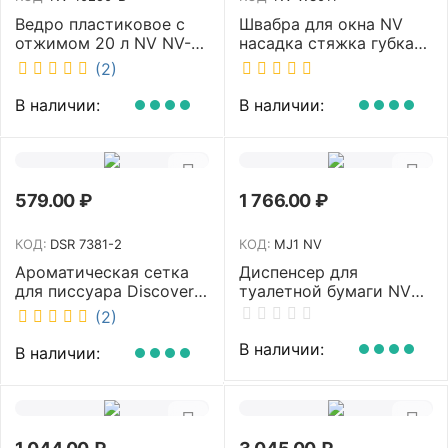
Ведро пластиковое с
Швабра для окна NV
отжимом 20 л NV NV-
насадка стяжка губка
10250-B
30 см телескопическая
(2)
рукоятка 70-110 см NV-
W3011
В наличии:
В наличии:
579.00
₽
1 766.00
₽
КОД:
DSR 7381-2
КОД:
MJ1 NV
Ароматическая сетка
Диспенсер для
для писсуара Discover
туалетной бумаги NV
аромат Queen DSR
белый MJ1 NV
(2)
7381-2
В наличии:
В наличии: