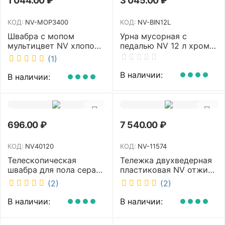
1 044.00
₽
3 045.00
₽
КОД:
NV-MOP3400
КОД:
NV-BIN12L
Швабра с мопом
Урна мусорная с
мультицвет NV хлопок
педалью NV 12 л хром
40 см NV-MOP3400
NV-BIN12L
(1)
В наличии:
В наличии:
696.00
₽
7 540.00
₽
КОД:
NV40120
КОД:
NV-11574
Телескопическая
Тележка двухведерная
швабра для пола серая
пластиковая NV отжим
NV микрофибра 42 см
2х23л NV-11574
(2)
(2)
NV40120
В наличии:
В наличии: