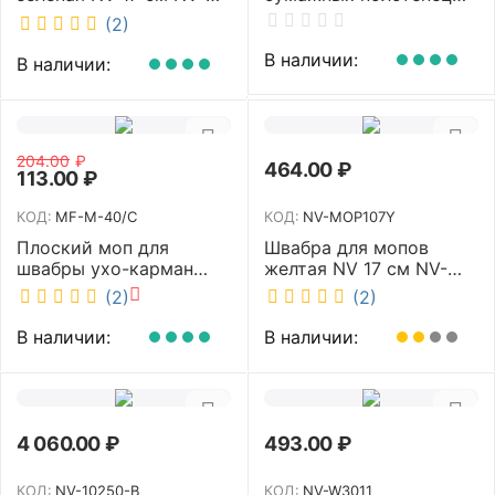
MOP107G
NV белый K4 NV
(2)
В наличии:
В наличии:
204.00
₽
464.00
₽
113.00
₽
КОД:
MF-M-40/C
КОД:
NV-MOP107Y
Плоский моп для
Швабра для мопов
швабры ухо-карман
желтая NV 17 см NV-
белый 40 см NV MF-M-
MOP107Y
(2)
(2)
40/C
В наличии:
В наличии:
4 060.00
₽
493.00
₽
КОД:
NV-10250-B
КОД:
NV-W3011