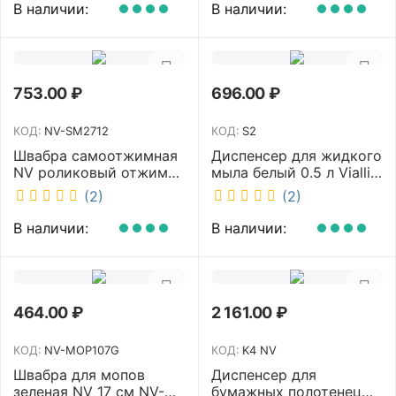
11123
В наличии:
В наличии:
753.00
₽
696.00
₽
КОД:
NV-SM2712
КОД:
S2
Швабра самоотжимная
Диспенсер для жидкого
NV роликовый отжим
мыла белый 0.5 л Vialli
насадка PVA 27 см
S2
(2)
(2)
телескопическая
рукоятка 70-125 см NV-
В наличии:
В наличии:
SM2712
464.00
₽
2 161.00
₽
КОД:
NV-MOP107G
КОД:
K4 NV
Швабра для мопов
Диспенсер для
зеленая NV 17 см NV-
бумажных полотенец