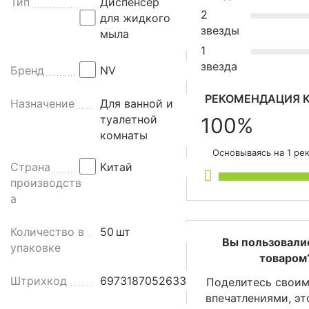
р
Тип
Диспенсер
2
д
для жидкого
звезды
л
мыла
я
1
ж
звезда
Бренд
NV
и
д
РЕКОМЕНДАЦИЯ К
Назначение
Для ванной и
к
туалетной
100%
о
комнаты
г
Основываясь на 1 ре
о
Страна
Китай
м
производств
ы
а
л
а
Количество в
50
шт
N
Вы пользовали
упаковке
V
товаром
3
Штрихкод
6973187052633
Поделитесь своим
5
впечатлениями, э
0