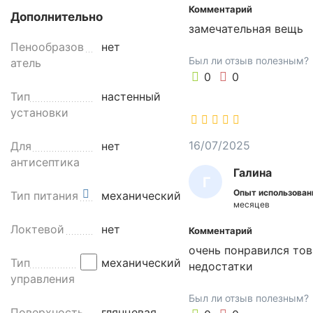
H
Комментарий
Дополнительно
-
замечательная вещь
7
Пенообразов
нет
6
Был ли отзыв полезным?
атель
4
0
0
9
Тип
настенный
W
установки
п
16/07/2025
Для
нет
р
антисептика
е
Галина
д
Г
Опыт использован
н
Тип питания
механический
А
месяцев
а
Л
з
Локтевой
нет
Комментарий
И
н
очень понравился тов
а
Н
Тип
механический
недостатки
ч
управления
А
е
Был ли отзыв полезным?
н
Поверхность
глянцевая