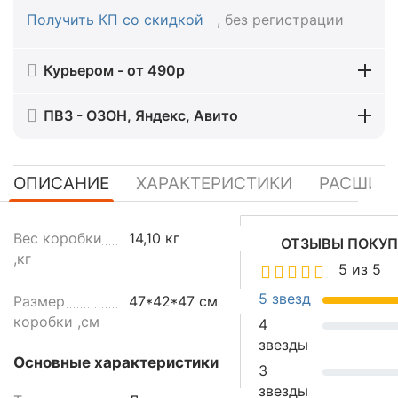
Получить КП со скидкой
, без регистрации
Курьером - от 490р
ПВЗ - ОЗОН, Яндекс, Авито
ОПИСАНИЕ
ХАРАКТЕРИСТИКИ
РАСШИР
Д
Вес коробки
14,10 кг
ОТЗЫВЫ ПОКУП
и
,кг
5 из 5
с
п
5 звезд
Размер
47*42*47 см
е
коробки ,см
4
н
звезды
с
Основные характеристики
3
е
звезды