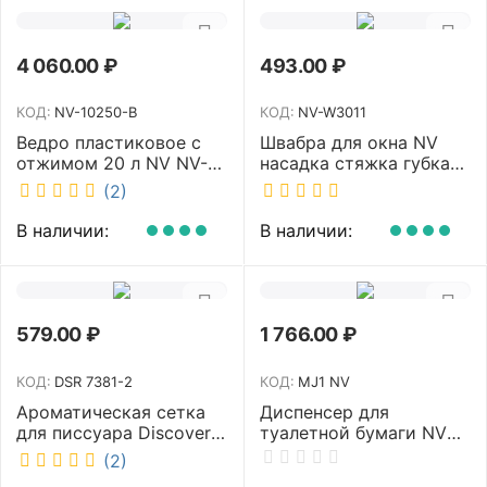
4 060.00
₽
493.00
₽
КОД:
NV-10250-B
КОД:
NV-W3011
Ведро пластиковое с
Швабра для окна NV
отжимом 20 л NV NV-
насадка стяжка губка
10250-B
30 см телескопическая
(2)
рукоятка 70-110 см NV-
W3011
В наличии:
В наличии:
579.00
₽
1 766.00
₽
КОД:
DSR 7381-2
КОД:
MJ1 NV
Ароматическая сетка
Диспенсер для
для писсуара Discover
туалетной бумаги NV
аромат Queen DSR
белый MJ1 NV
(2)
7381-2