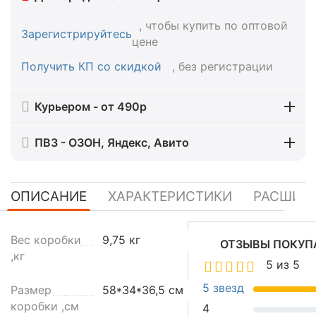
, чтобы купить по оптовой
Зарегистрируйтесь
цене
Получить КП со скидкой
, без регистрации
Курьером - от 490р
ПВЗ - ОЗОН, Яндекс, Авито
ОПИСАНИЕ
ХАРАКТЕРИСТИКИ
РАСШИР
Д
Вес коробки
9,75 кг
ОТЗЫВЫ ПОКУП
и
,кг
5 из 5
с
п
5 звезд
Размер
58*34*36,5 см
е
коробки ,см
4