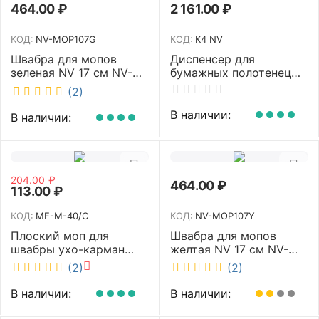
464.00
₽
2 161.00
₽
КОД:
NV-MOP107G
КОД:
K4 NV
Швабра для мопов
Диспенсер для
зеленая NV 17 см NV-
бумажных полотенец
MOP107G
NV белый K4 NV
(2)
В наличии:
В наличии:
204.00
₽
464.00
₽
113.00
₽
КОД:
MF-M-40/C
КОД:
NV-MOP107Y
Плоский моп для
Швабра для мопов
швабры ухо-карман
желтая NV 17 см NV-
белый 40 см NV MF-M-
MOP107Y
(2)
(2)
40/C
В наличии:
В наличии: