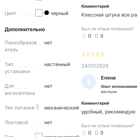
н
Т
Комментарий
и
А
Цвет
черный
Классная штука все р
я
Л
с
И
Был ли отзыв полезным?
Дополнительно
а
0
0
н
Й
Пенообразов
нет
и
атель
т
а
Тип
настенный
р
24/01/2026
установки
н
Елена
о
Е
Для
нет
-
Опыт использовани
Л
месяцев
антисептика
г
Е
и
Комментарий
г
Тип питания
механический
Н
удобный, рекомендую
и
А
е
Локтевой
нет
Был ли отзыв полезным?
н
0
0
и