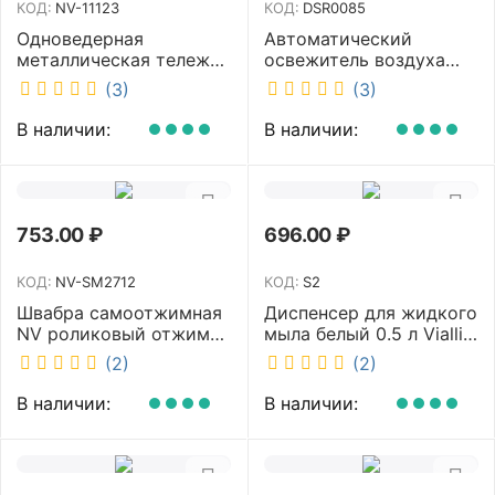
КОД:
NV-11123
КОД:
DSR0085
Одноведерная
Автоматический
металлическая тележка
освежитель воздуха
с отжимом и корзинкой
DISCOVER белый
(3)
(3)
под химию NV 23 л NV-
DSR0085
11123
В наличии:
В наличии:
753.00
₽
696.00
₽
КОД:
NV-SM2712
КОД:
S2
Швабра самоотжимная
Диспенсер для жидкого
NV роликовый отжим
мыла белый 0.5 л Vialli
насадка PVA 27 см
S2
(2)
(2)
телескопическая
рукоятка 70-125 см NV-
В наличии:
В наличии:
SM2712