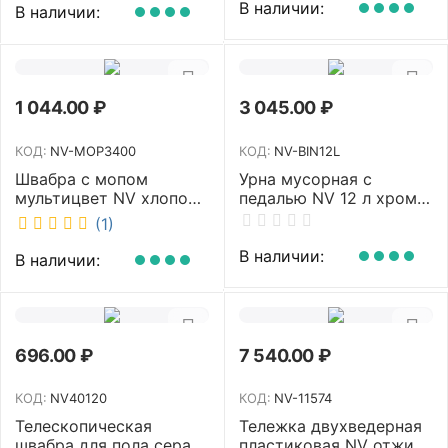
В наличии:
В наличии:
1 044.00
₽
3 045.00
₽
КОД:
NV-MOP3400
КОД:
NV-BIN12L
Швабра с мопом
Урна мусорная с
мультицвет NV хлопок
педалью NV 12 л хром
40 см NV-MOP3400
NV-BIN12L
(1)
В наличии:
В наличии:
696.00
₽
7 540.00
₽
КОД:
NV40120
КОД:
NV-11574
Телескопическая
Тележка двухведерная
швабра для пола серая
пластиковая NV отжим