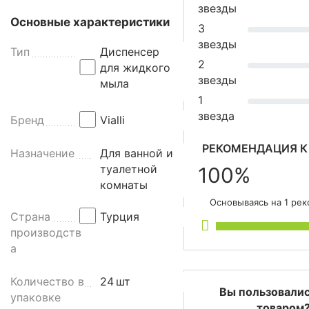
н
звезды
с
Основные характеристики
3
е
звезды
р
Тип
Диспенсер
2
д
для жидкого
звезды
л
мыла
я
1
ж
звезда
Бренд
Vialli
и
д
РЕКОМЕНДАЦИЯ К
Назначение
Для ванной и
к
туалетной
100%
о
комнаты
г
Основываясь на 1 ре
о
Страна
Турция
м
производств
ы
а
л
а
Количество в
24
шт
п
Вы пользовалис
упаковке
р
товаром