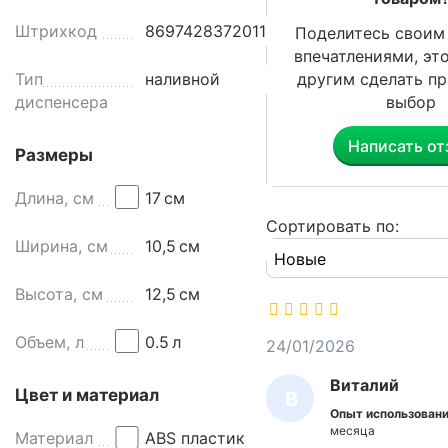
е
Штрихкод
8697428372011
Поделитесь своим
д
впечатлениями, эт
н
Тип
наливной
другим сделать п
а
диспенсера
выбор
з
н
Написать от
а
Размеры
ч
Длина, см
17
см
е
н
Сортировать по:
Ширина, см
10,5
см
д
л
я
Высота, см
12,5
см
о
с
Объем, л
0.5
л
24/01/2026
н
Виталий
а
Цвет и материал
В
щ
Опыт использовани
И
е
месяца
Материал
ABS пластик