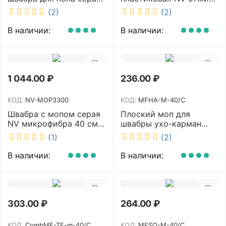
NV микрофибра 42 см
2х23л NV-11574
(2)
(2)
NV40120
В наличии:
В наличии:
1 044.00
₽
236.00
₽
КОД:
NV-MOP3300
КОД:
MFHA-M-40/C
Швабра с мопом серая
Плоский моп для
NV микрофибра 40 см
швабры ухо-карман
NV-MOP3300
белый 40 см NV MFHA-
(1)
(2)
M-40/C
В наличии:
В наличии:
303.00
₽
264.00
₽
КОД:
CombMF-TF-m-40/C
КОД:
MFSO-M-40/C