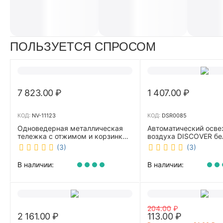
ПОЛЬЗУЕТСЯ СПРОСОМ
7 823.00
₽
1 407.00
₽
КОД:
NV-11123
КОД:
DSR0085
Одноведерная металлическая
Автоматический осве
тележка с отжимом и корзинкой
воздуха DISCOVER б
под химию NV 23 л NV-11123
DSR0085
(3)
(3)
В наличии:
В наличии:
204.00
₽
2 161.00
₽
113.00
₽