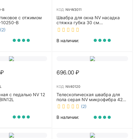
0-B
КОД:
NV-W3011
стиковое с отжимом
Швабра для окна NV насадка
-10250-B
стяжка губка 30 см
телескопическая рукоятка 70-
(2)
110 см NV-W3011
В наличии:
₽
696.00
₽
L
КОД:
NV40120
ная с педалью NV 12
Телескопическая швабра для
BIN12L
пола серая NV микрофибра 42
см NV40120
(2)
В наличии: