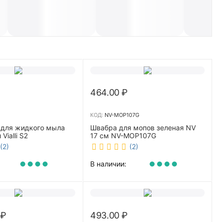
464.00
₽
КОД:
NV-MOP107G
 для жидкого мыла
Швабра для мопов зеленая NV
Vialli S2
17 см NV-MOP107G
(2)
(2)
В наличии:
₽
493.00
₽