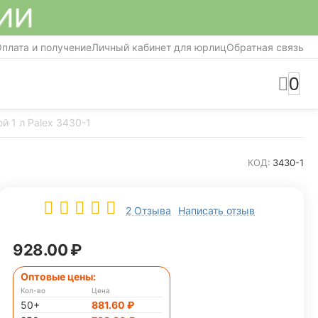
СИИ
плата и получение
Личный кабинет для юрлиц
Обратная связь
0
 1 л Palex 3430-1
КОД:
3430-1
2 Отзыва
Написать отзыв
928.00
₽
Оптовые цены:
Кол-во
Цена
50+
881.60
₽