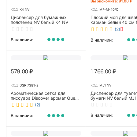
Вы экономите: 
91.00
₽
КОД:
K4 NV
КОД:
MF-M-40/C
Диспенсер для бумажных
Плоский моп для шва
полотенец NV белый K4 NV
карман белый 40 см 
40/C
(2)
В наличии:
В наличии:
579.00
₽
1 766.00
₽
КОД:
DSR 7381-2
КОД:
MJ1 NV
Ароматическая сетка для
Диспенсер для туале
писсуара Discover аромат Queen
бумаги NV белый MJ1
DSR 7381-2
(2)
В наличии:
В наличии: