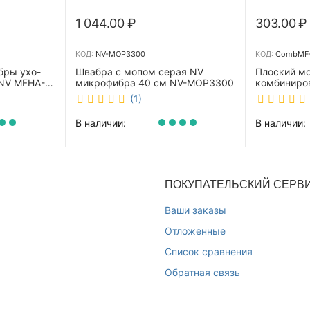
1 044.00
₽
303.00
₽
КОД:
NV-MOP3300
КОД:
CombMF-
бры ухо-
Швабра с мопом серая NV
Плоский м
 NV MFHA-
микрофибра 40 см NV-MOP3300
комбиниро
бежевый 4
(1)
m-40/C
В наличии:
В наличии:
ПОКУПАТЕЛЬСКИЙ СЕРВ
Ваши заказы
Отложенные
Список сравнения
Обратная связь