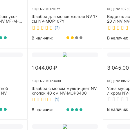
КОД:
NV-MOP107Y
КОД:
NV-1025
бры ухо-
Швабра для мопов желтая NV 17
Ведро пла
NV MF-M-
см NV-MOP107Y
20 л NV NV
(2)
В наличии:
В наличии:
1 044.00
₽
3 045.00
КОД:
NV-MOP3400
КОД:
NV-BIN12
тной
Швабра с мопом мультицвет NV
Урна мусор
 NV
хлопок 40 см NV-MOP3400
л хром NV-
(1)
В наличии:
В наличии: