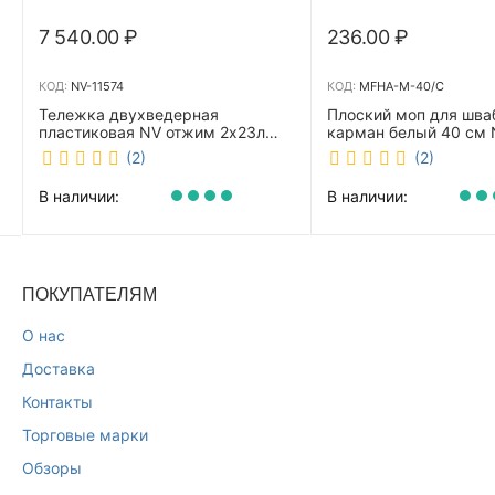
7 540.00
₽
236.00
₽
КОД:
NV-11574
КОД:
MFHA-M-40/C
Тележка двухведерная
Плоский моп для шва
пластиковая NV отжим 2х23л
карман белый 40 см
NV-11574
M-40/C
(2)
(2)
В наличии:
В наличии:
ПОКУПАТЕЛЯМ
О нас
Доставка
Контакты
Торговые марки
Обзоры