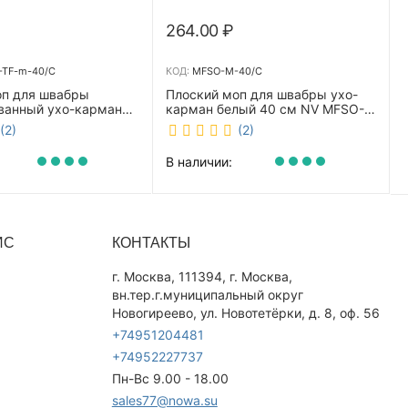
264.00
₽
TF-m-40/C
КОД:
MFSO-M-40/C
оп для швабры
Плоский моп для швабры ухо-
ванный ухо-карман
карман белый 40 см NV MFSO-
0 см NV CombMF-TF-
M-40/C
(2)
(2)
В наличии:
ИС
КОНТАКТЫ
г. Москва, 111394, г. Москва,
вн.тер.г.муниципальный округ
Новогиреево, ул. Новотетёрки, д. 8, оф. 56
+74951204481
+74952227737
Пн-Вс 9.00 - 18.00
sales77@nowa.su