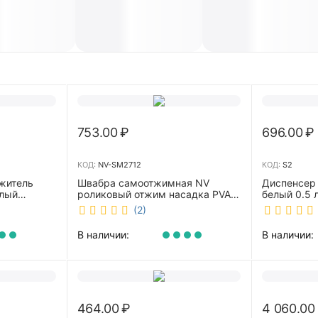
753.00
₽
696.00
₽
КОД:
NV-SM2712
КОД:
S2
житель
Швабра самоотжимная NV
Диспенсер
елый
роликовый отжим насадка PVA
белый 0.5 л 
27 см телескопическая рукоятка
(2)
70-125 см NV-SM2712
В наличии:
В наличии:
464.00
₽
4 060.00