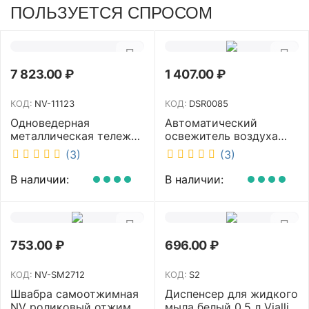
ПОЛЬЗУЕТСЯ СПРОСОМ
7 823.00
₽
1 407.00
₽
КОД:
NV-11123
КОД:
DSR0085
Одноведерная
Автоматический
металлическая тележка
освежитель воздуха
с отжимом и корзинкой
DISCOVER белый
(3)
(3)
под химию NV 23 л NV-
DSR0085
11123
В наличии:
В наличии:
753.00
₽
696.00
₽
КОД:
NV-SM2712
КОД:
S2
Швабра самоотжимная
Диспенсер для жидкого
NV роликовый отжим
мыла белый 0.5 л Vialli