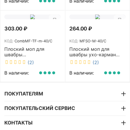
В наличии:
В наличии:
303.00
₽
264.00
₽
КОД:
CombMF-TF-m-40/C
КОД:
MFSO-M-40/C
Плоский моп для
Плоский моп для
швабры
швабры ухо-карман
комбинированный ухо-
белый 40 см NV MFSO-
(2)
(2)
карман бежевый 40 см
M-40/C
NV CombMF-TF-m-40/C
В наличии:
В наличии:
ПОКУПАТЕЛЯМ
ПОКУПАТЕЛЬСКИЙ СЕРВИС
КОНТАКТЫ