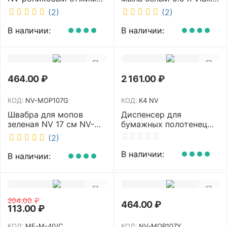
насадка PVA 27 см
S2
(2)
(2)
телескопическая
рукоятка 70-125 см NV-
В наличии:
В наличии:
SM2712
464.00
₽
2 161.00
₽
КОД:
NV-MOP107G
КОД:
K4 NV
Швабра для мопов
Диспенсер для
зеленая NV 17 см NV-
бумажных полотенец
MOP107G
NV белый K4 NV
(2)
В наличии:
В наличии:
204.00
₽
464.00
₽
113.00
₽
КОД:
MF-M-40/C
КОД:
NV-MOP107Y