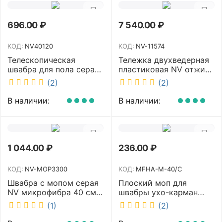
696.00
₽
7 540.00
₽
КОД:
NV40120
КОД:
NV-11574
Телескопическая
Тележка двухведерная
швабра для пола серая
пластиковая NV отжим
NV микрофибра 42 см
2х23л NV-11574
(2)
(2)
NV40120
В наличии:
В наличии:
1 044.00
₽
236.00
₽
КОД:
NV-MOP3300
КОД:
MFHA-M-40/C
Швабра с мопом серая
Плоский моп для
NV микрофибра 40 см
швабры ухо-карман
NV-MOP3300
белый 40 см NV MFHA-
(1)
(2)
M-40/C