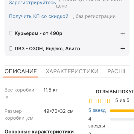
Зарегистрируйтесь
цене
Получить КП со скидкой
, без регистрации
Курьером - от 490р
ПВЗ - ОЗОН, Яндекс, Авито
ОПИСАНИЕ
ХАРАКТЕРИСТИКИ
РАСШИР
Д
Вес коробки
11,5 кг
ОТЗЫВЫ ПОКУ
и
,кг
5 из 5
с
п
5 звезд
Размер
49*70*32 см
е
коробки ,см
4
н
звезды
с
Основные характеристики