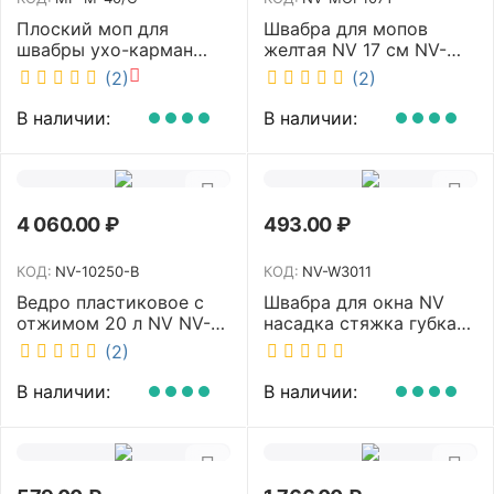
Плоский моп для
Швабра для мопов
швабры ухо-карман
желтая NV 17 см NV-
белый 40 см NV MF-M-
MOP107Y
(2)
(2)
40/C
В наличии:
В наличии:
4 060.00
₽
493.00
₽
КОД:
NV-10250-B
КОД:
NV-W3011
Ведро пластиковое с
Швабра для окна NV
отжимом 20 л NV NV-
насадка стяжка губка
10250-B
30 см телескопическая
(2)
рукоятка 70-110 см NV-
W3011
В наличии:
В наличии: