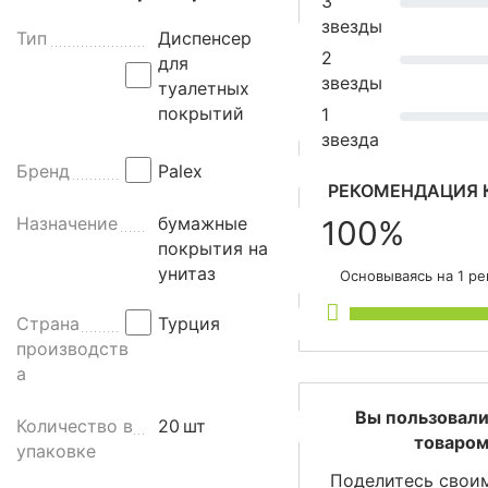
3
е
звезды
р
Тип
Диспенсер
2
д
для
звезды
л
туалетных
я
покрытий
1
о
звезда
д
Бренд
Palex
н
РЕКОМЕНДАЦИЯ 
о
Назначение
бумажные
100%
р
покрытия на
а
унитаз
Основываясь на 1 р
з
о
Страна
Турция
в
производств
ы
а
х
т
Вы пользовали
Количество в
20
шт
у
товаром
упаковке
а
Поделитесь свои