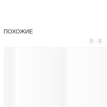
с
м
.
ПОХОЖИЕ