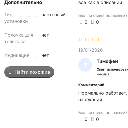
все как в описании
Дополнительно
а
Е
з
Тип
настенный
Т
Был ли отзыв полезным?
,
установки
0
0
п
Т
р
А
Полочка для
нет
е
телефона
д
н
19/01/2026
Индикация
нет
а
Тимофей
з
Т
н
Опыт использован
Найти похожие
И
месяца
а
М
ч
Комментарий
е
О
Нормально работает,
н
Ф
нареканий
д
Е
л
Был ли отзыв полезным?
Й
я
0
0
о