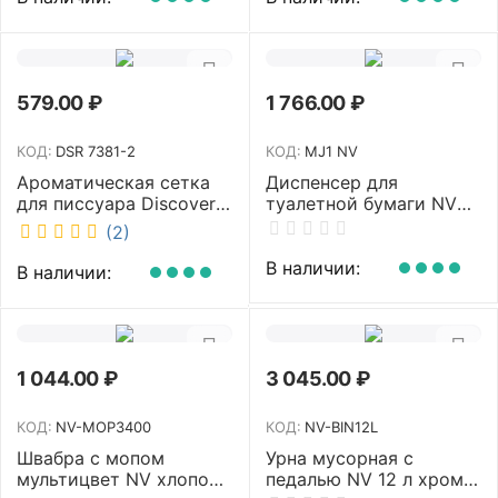
579.00
₽
1 766.00
₽
КОД:
DSR 7381-2
КОД:
MJ1 NV
Ароматическая сетка
Диспенсер для
для писсуара Discover
туалетной бумаги NV
аромат Queen DSR
белый MJ1 NV
(2)
7381-2
В наличии:
В наличии:
1 044.00
₽
3 045.00
₽
КОД:
NV-MOP3400
КОД:
NV-BIN12L
Швабра с мопом
Урна мусорная с
мультицвет NV хлопок
педалью NV 12 л хром