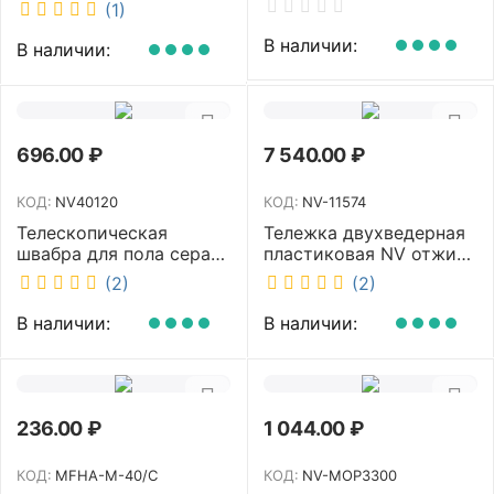
40 см NV-MOP3400
NV-BIN12L
(1)
В наличии:
В наличии:
696.00
₽
7 540.00
₽
КОД:
NV40120
КОД:
NV-11574
Телескопическая
Тележка двухведерная
швабра для пола серая
пластиковая NV отжим
NV микрофибра 42 см
2х23л NV-11574
(2)
(2)
NV40120
В наличии:
В наличии:
236.00
₽
1 044.00
₽
КОД:
MFHA-M-40/C
КОД:
NV-MOP3300