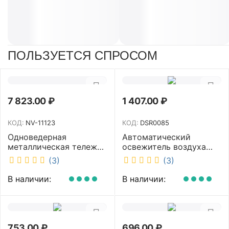
ПОЛЬЗУЕТСЯ СПРОСОМ
7 823.00
₽
1 407.00
₽
КОД:
NV-11123
КОД:
DSR0085
Одноведерная
Автоматический
металлическая тележка
освежитель воздуха
с отжимом и корзинкой
DISCOVER белый
(3)
(3)
под химию NV 23 л NV-
DSR0085
11123
В наличии:
В наличии:
753.00
₽
696.00
₽