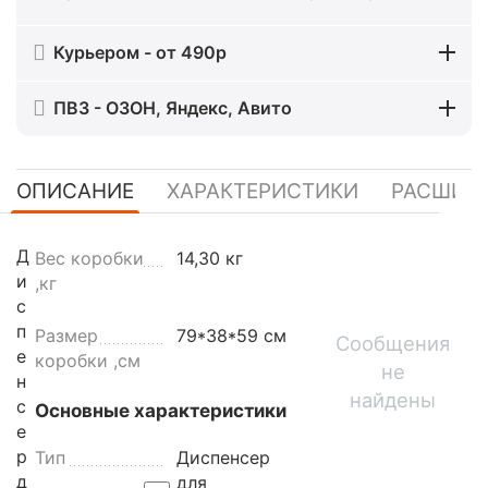
Курьером - от 490р
ПВЗ - ОЗОН, Яндекс, Авито
ОПИСАНИЕ
ХАРАКТЕРИСТИКИ
РАСШИР
Д
Вес коробки
14,30 кг
и
,кг
с
п
Размер
79*38*59 см
Сообщения
е
коробки ,см
не
н
найдены
с
Основные характеристики
е
р
Тип
Диспенсер
д
для