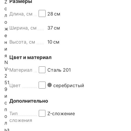
Размеры
Z
с
Длина, см
28
см
л
о
Ширина, см
37
см
ж
е
Высота, см
10
см
н
и
я
Цвет и материал
N
V-
Материал
Сталь 201
2
51
Цвет
серебристый
9
и
Дополнительно
с
п
Тип
Z-сложение
о
сложения
л
ьз