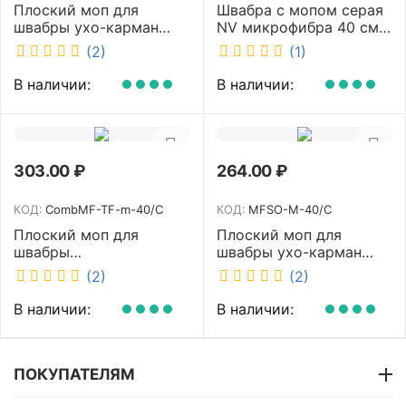
Плоский моп для
Швабра с мопом серая
швабры ухо-карман
NV микрофибра 40 см
белый 40 см NV MFHA-
NV-MOP3300
(2)
(1)
M-40/C
В наличии:
В наличии:
303.00
₽
264.00
₽
КОД:
CombMF-TF-m-40/C
КОД:
MFSO-M-40/C
Плоский моп для
Плоский моп для
швабры
швабры ухо-карман
комбинированный ухо-
белый 40 см NV MFSO-
(2)
(2)
карман бежевый 40 см
M-40/C
NV CombMF-TF-m-40/C
В наличии:
В наличии:
ПОКУПАТЕЛЯМ