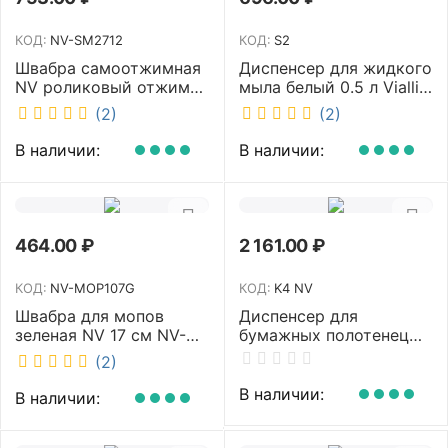
КОД:
NV-SM2712
КОД:
S2
Швабра самоотжимная
Диспенсер для жидкого
NV роликовый отжим
мыла белый 0.5 л Vialli
насадка PVA 27 см
S2
(2)
(2)
телескопическая
рукоятка 70-125 см NV-
В наличии:
В наличии:
SM2712
464.00
₽
2 161.00
₽
КОД:
NV-MOP107G
КОД:
K4 NV
Швабра для мопов
Диспенсер для
зеленая NV 17 см NV-
бумажных полотенец
MOP107G
NV белый K4 NV
(2)
В наличии:
В наличии: