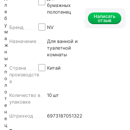
л
бумажных
я
полотенец
Написать
б
отзыв
у
Бренд
NV
м
а
Назначение
Для ванной и
ж
туалетной
н
комнаты
ы
х
Страна
Китай
п
производств
о
а
л
о
Количество в
10
шт
т
упаковке
е
н
Штрихкод
6973187051322
е
ц