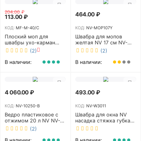
204.00
₽
464.00
₽
113.00
₽
КОД:
MF-M-40/C
КОД:
NV-MOP107Y
Плоский моп для
Швабра для мопов
швабры ухо-карман
желтая NV 17 см NV-
белый 40 см NV MF-M-
MOP107Y
(2)
(2)
40/C
В наличии:
В наличии:
4 060.00
₽
493.00
₽
КОД:
NV-10250-B
КОД:
NV-W3011
Ведро пластиковое с
Швабра для окна NV
отжимом 20 л NV NV-
насадка стяжка губка
10250-B
30 см телескопическая
(2)
рукоятка 70-110 см NV-
W3011
В наличии:
В наличии: