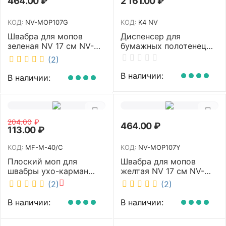
464.00
₽
2 161.00
₽
КОД:
NV-MOP107G
КОД:
K4 NV
Швабра для мопов
Диспенсер для
зеленая NV 17 см NV-
бумажных полотенец
MOP107G
NV белый K4 NV
(2)
В наличии:
В наличии:
204.00
₽
464.00
₽
113.00
₽
КОД:
MF-M-40/C
КОД:
NV-MOP107Y
Плоский моп для
Швабра для мопов
швабры ухо-карман
желтая NV 17 см NV-
белый 40 см NV MF-M-
MOP107Y
(2)
(2)
40/C
В наличии:
В наличии: