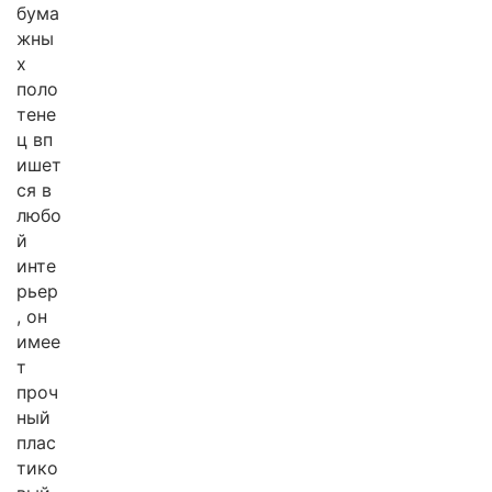
бума
жны
х
поло
тене
ц вп
ишет
ся в
любо
й
инте
рьер
, он
имее
т
проч
ный
плас
тико