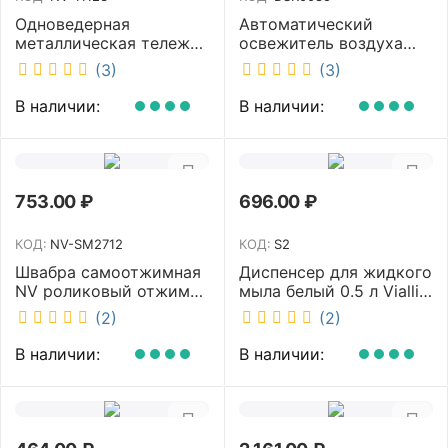
Одноведерная
Автоматический
металлическая тележка
освежитель воздуха
с отжимом и корзинкой
DISCOVER белый
(3)
(3)
под химию NV 23 л NV-
DSR0085
11123
В наличии:
В наличии:
753.00
₽
696.00
₽
КОД:
NV-SM2712
КОД:
S2
Швабра самоотжимная
Диспенсер для жидкого
NV роликовый отжим
мыла белый 0.5 л Vialli
насадка PVA 27 см
S2
(2)
(2)
телескопическая
рукоятка 70-125 см NV-
В наличии:
В наличии:
SM2712