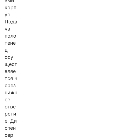
вый
корп
ус.
Пода
ча
поло
тене
ц
осу
щест
вляе
тся ч
ерез
нижн
ее
отве
рсти
е. Ди
спен
сер