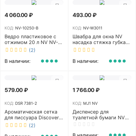
4 060.00
₽
493.00
₽
КОД:
NV-10250-B
КОД:
NV-W3011
Ведро пластиковое с
Швабра для окна NV
отжимом 20 л NV NV-
насадка стяжка губка
10250-B
30 см телескопическая
(2)
рукоятка 70-110 см NV-
W3011
В наличии:
В наличии:
579.00
₽
1 766.00
₽
КОД:
DSR 7381-2
КОД:
MJ1 NV
Ароматическая сетка
Диспенсер для
для писсуара Discover
туалетной бумаги NV
аромат Queen DSR
белый MJ1 NV
(2)
7381-2
В наличии: