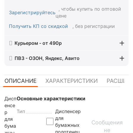
, чтобы купить по оптовой
Зарегистрируйтесь
цене
Получить КП со скидкой
, без регистрации
Курьером - от 490р
ПВЗ - ОЗОН, Яндекс, Авито
ОПИСАНИЕ
ХАРАКТЕРИСТИКИ
РАСШИР
Дисп
Основные характеристики
енсе
Тип
Диспенсер
р
для
для
Сообщения
бумажных
бума
не
полотенец
жны