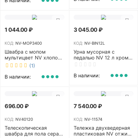
В наличии:
1 044.00
₽
3 045.00
₽
КОД:
NV-MOP3400
КОД:
NV-BIN12L
Швабра с мопом
Урна мусорная с
мультицвет NV хлопок
педалью NV 12 л хром
40 см NV-MOP3400
NV-BIN12L
(1)
В наличии:
В наличии:
696.00
₽
7 540.00
₽
КОД:
NV40120
КОД:
NV-11574
Телескопическая
Тележка двухведерная
швабра для пола серая
пластиковая NV отжим