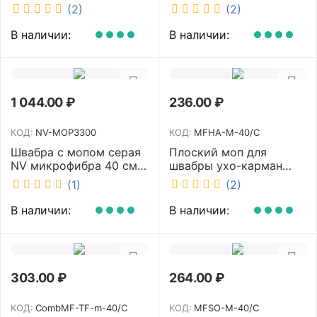
NV микрофибра 42 см
2х23л NV-11574
(2)
(2)
NV40120
В наличии:
В наличии:
1 044.00
₽
236.00
₽
КОД:
NV-MOP3300
КОД:
MFHA-M-40/C
Швабра с мопом серая
Плоский моп для
NV микрофибра 40 см
швабры ухо-карман
NV-MOP3300
белый 40 см NV MFHA-
(1)
(2)
M-40/C
В наличии:
В наличии:
303.00
₽
264.00
₽
КОД:
CombMF-TF-m-40/C
КОД:
MFSO-M-40/C