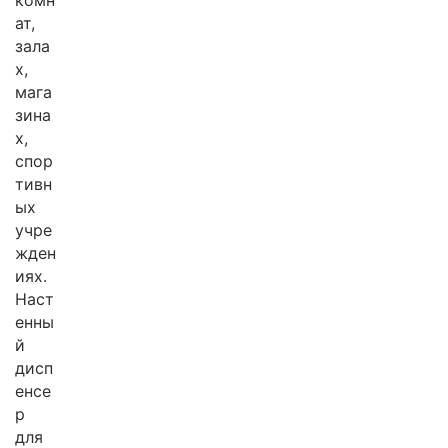
комн
ат,
зала
х,
мага
зина
х,
спор
тивн
ых
учре
жден
иях.
Наст
енны
й
дисп
енсе
р
для