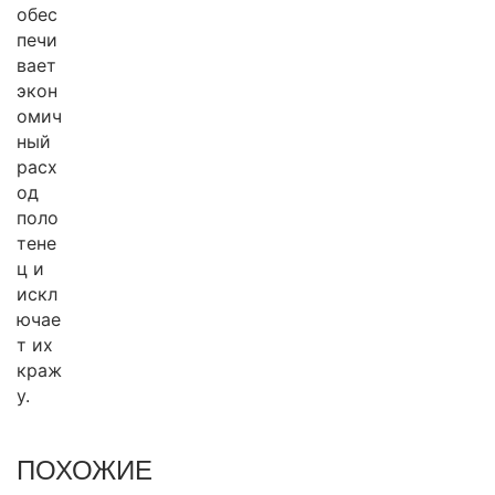
обес
печи
вает
экон
омич
ный
расх
од
поло
тене
ц и
искл
ючае
т их
краж
у.
ПОХОЖИЕ