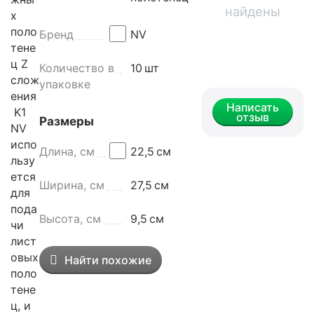
найдены
х
поло
Бренд
NV
тене
ц Z
Количество в
10
шт
слож
упаковке
ения
Написать
K1
отзыв
Размеры
NV
испо
Длина, см
22,5
см
льзу
ется
Ширина, см
27,5
см
для
пода
Высота, см
9,5
см
чи
лист
овых
Найти похожие
поло
тене
ц, и