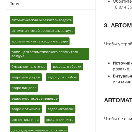
Обратите
Теги
18 или 3
автоматический освежитель воздуха
3. АВТО
автоматичческий освежитель воздуха
ароматическая сетка для писсуара
Чтобы устрой
баллон для автоматического освежителя
воздуха
Источник
бумажные полотенца
ведра для уборки
розетке.
Визуальн
ведро для уборки
ведро для швабры
или мини
ведро пищевое
АВТОМАТ
ведро пластиковое пищевое
ведро с отжимом
ведронаколесах
Чтобы не оши
вес для клининга
все для клининга
двухведерная тележка с отжимом