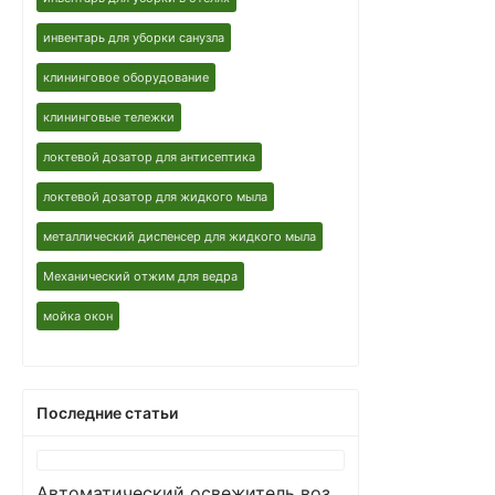
инвентарь для уборки санузла
клининговое оборудование
клининговые тележки
локтевой дозатор для антисептика
локтевой дозатор для жидкого мыла
металлический диспенсер для жидкого мыла
Механический отжим для ведра
мойка окон
Последние статьи
Автоматический освежитель воздуха в мире клининга