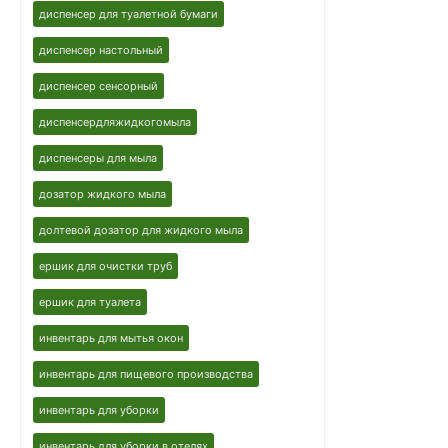
диспенсер для туалетной бумаги
диспенсер настольный
диспенсер сенсорный
диспенсердляжидкогомыла
диспенсеры для мыла
дозатор жидкого мыла
долтевой дозатор для жидкого мыла
ершик для очистки труб
ершик для туалета
инвентарь для мытья окон
инвентарь для пищевого производства
инвентарь для уборки
инвентарь для уборки в отелях