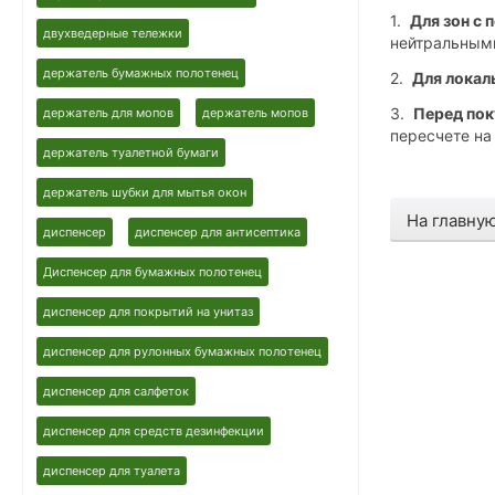
1.
Для зон с
двухведерные тележки
нейтральными
держатель бумажных полотенец
2.
Для локал
3.
Перед пок
держатель для мопов
держатель мопов
пересчете на
держатель туалетной бумаги
держатель шубки для мытья окон
На главну
диспенсер
диспенсер для антисептика
Диспенсер для бумажных полотенец
диспенсер для покрытий на унитаз
диспенсер для рулонных бумажных полотенец
диспенсер для салфеток
диспенсер для средств дезинфекции
диспенсер для туалета