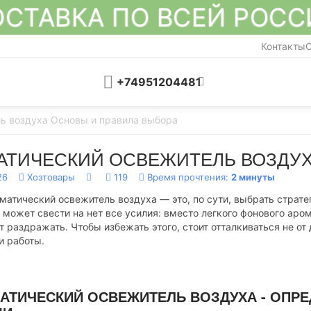
СТАВКА ПО ВСЕЙ РОС
Контакты
О
+74951204481
ь воздуха Основы и правила выбора
АТИЧЕСКИЙ ОСВЕЖИТЕЛЬ ВОЗДУХ
26
Хозтовары
119
Время прочтения:
2 минуты
матический освежитель воздуха — это, по сути, выбрать стра
е может свести на нет все усилия: вместо легкого фонового аро
 раздражать. Чтобы избежать этого, стоит отталкиваться не от 
и работы.
МАТИЧЕСКИЙ ОСВЕЖИТЕЛЬ ВОЗДУХА - ОПРЕ