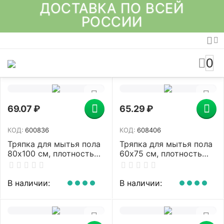
ДОСТАВКА ПО ВСЕЙ
РОССИИ
0
69.07
₽
65.29
₽
КОД:
600836
КОД:
608406
Тряпка для мытья пола
Тряпка для мытья пола
80х100 см, плотность
60х75 см, плотность
180 г/м2, ХПП, 80%
260 г/м2, ХПП, серая в
хлопок, 20% полиэфир,
рулоне, YORK, 22310
"Эконом" LAIMA,
В наличии:
В наличии:
600836