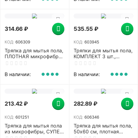
314.66
₽
535.55
₽
КОД:
606309
КОД:
603945
Тряпка для мытья пола,
Тряпки для мытья пола,
ПЛОТНАЯ микрофибра,
КОМПЛЕКТ 3 шт.,
70х80 см, синяя, 220 г/
микрофибра, 50х60 см,
м2, ЛЮБАША "ПЛЮС",
синие, 260 г/м2,
606309
ОФИСМАГ, 603945
В наличии:
В наличии:
213.42
₽
282.89
₽
КОД:
601251
КОД:
606346
Тряпка для мытья пола
Тряпка для мытья пола,
из микрофибры, СУПЕР
50х60 см, плотная
ПЛОТНАЯ, 50х60 см,
микрофибра, желтая,