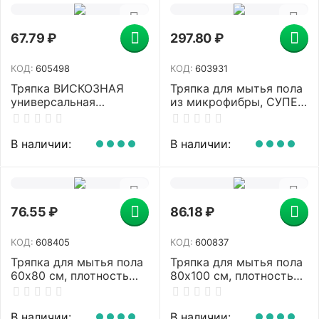
67.79
₽
297.80
₽
КОД:
605498
КОД:
603931
Тряпка ВИСКОЗНАЯ
Тряпка для мытья пола
универсальная
из микрофибры, СУПЕР
STANDART, 50х60 см,
ПЛОТНАЯ, 70х80 см,
120 г/м2, оранжевая,
зелёная, 300 г/м2,
ЛЮБАША, К4118,
LAIMA, 603931
В наличии:
В наличии:
605498
76.55
₽
86.18
₽
КОД:
608405
КОД:
600837
Тряпка для мытья пола
Тряпка для мытья пола
60х80 см, плотность
80х100 см, плотность
260 г/м2, ХПП, белая в
190 г/м2, ХПП, 100%
рулоне, YORK, 22230
хлопок, "Стандарт"
LAIMA, 600837
В наличии:
В наличии: