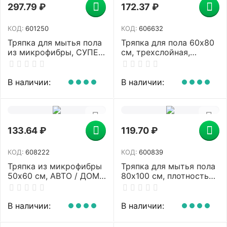
297.79
₽
172.37
₽
КОД:
601250
КОД:
606632
Тряпка для мытья пола
Тряпка для пола 60х80
из микрофибры, СУПЕР
см, трехслойная,
ПЛОТНАЯ, 70х80 см,
нитепрошивная
синяя, 300 г/м2, LAIMA,
(НЕТКОЛ), 360 г/м2,
601250
100% хлопок, LAIMA,
В наличии:
В наличии:
606632
133.64
₽
119.70
₽
КОД:
608222
КОД:
600839
Тряпка из микрофибры
Тряпка для мытья пола
50х60 см, АВТО / ДОМ /
80х100 см, плотность
ОФИС, "OVERLOCK
200 г/м2, 100% вискоза,
INDIGO COLOUR", синяя,
"Премиум Колор"
220 г/м2, LAIMA HOME,
LAIMA, 600839
В наличии:
В наличии:
608222