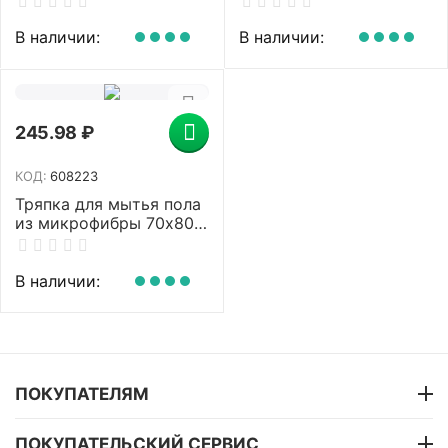
зеленая, 300 г/м2,
380 г/м2, PACLAN
LAIMA, 601251
"Practi Microfiber",
В наличии:
В наличии:
411020
245.98
₽
КОД:
608223
Тряпка для мытья пола
из микрофибры 70х80
см "OVERLOCK GREY
COLOUR", серая, 220 г/
м2, LAIMA HOME,
В наличии:
608223
ПОКУПАТЕЛЯМ
ПОКУПАТЕЛЬСКИЙ СЕРВИС