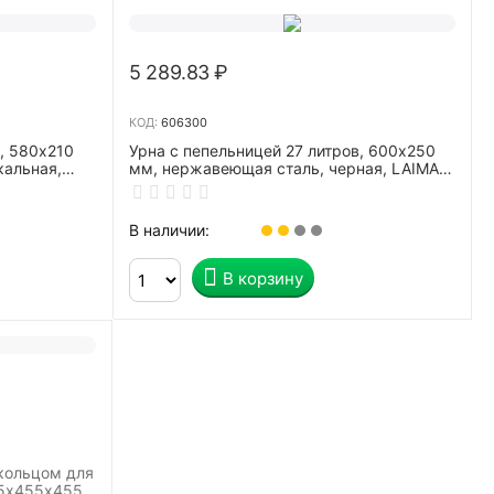
5 289.83
₽
КОД:
606300
, 580х210
Урна с пепельницей 27 литров, 600х250
кальная,
мм, нержавеющая сталь, черная, LAIMA
7
PROFESSIONAL, 606300
В наличии:
В корзину
 кольцом для
55х455х455