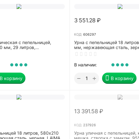
3 551.28
₽
КОД:
606297
ическая с пепельницей,
Урна с пепельницей 18 литров
 мм, 29 литров,
мм, нержавеющая сталь, зер
я сталь, хром, 250НН
LAIMA PROFESSIONAL, 60629
В наличии:
+
−
В корзину
В корзину
13 391.58
₽
КОД:
237926
льницей 18 литров, 580х210
Урна уличная с пепельницей,
ющая сталь, черная, LAIMA
мешка, створка с замком, 9