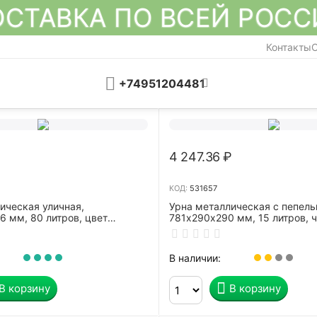
СТАВКА ПО ВСЕЙ РОС
Контакты
О
+74951204481
₽
4 247.36
₽
КОД:
531657
ическая уличная,
Урна металлическая с пепель
 мм, 80 литров, цвет
781х290х290 мм, 15 литров, 
адро-11"
СЛП3-250
В наличии:
В корзину
В корзину