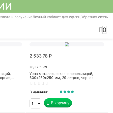
СИИ
плата и получение
Личный кабинет для юрлиц
Обратная связь
0
2 533.78
₽
КОД:
231089
ницей,
Урна металлическая с пепельницей,
черная,
600х250х250 мм, 29 литров, черная,
оцинкованная сталь
В наличии:
В корзину