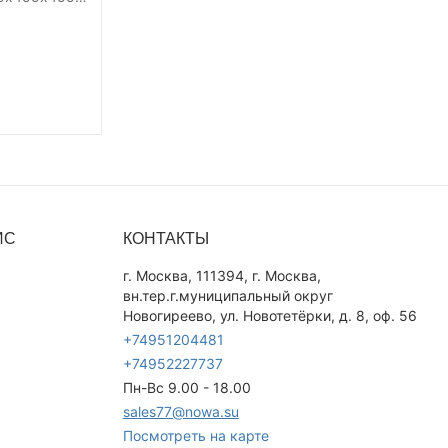
ополь-2"
ИС
КОНТАКТЫ
г. Москва, 111394, г. Москва,
вн.тер.г.муниципальный округ
Новогиреево, ул. Новотетёрки, д. 8, оф. 56
+74951204481
+74952227737
Пн-Вс 9.00 - 18.00
sales77@nowa.su
Посмотреть на карте