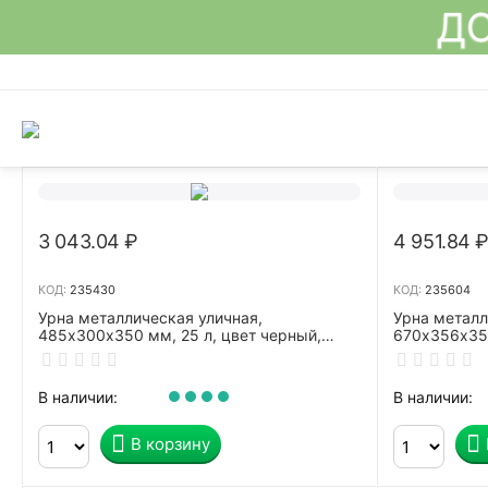
ДО
3 043.04
₽
4 951.84
КОД:
235430
КОД:
235604
Урна металлическая уличная,
Урна металл
485х300х350 мм, 25 л, цвет черный,
670х356х356
УРТ-25
черный, "Кв
В наличии:
В наличии:
В корзину