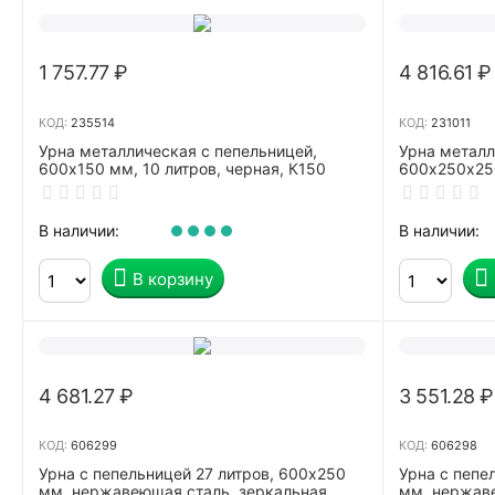
1 757.77
₽
4 816.61
₽
КОД:
235514
КОД:
231011
Урна металлическая с пепельницей,
Урна металл
600х150 мм, 10 литров, черная, К150
600х250х250
нержавеюща
В наличии:
В наличии:
В корзину
4 681.27
₽
3 551.28
₽
КОД:
606299
КОД:
606298
Урна с пепельницей 27 литров, 600х250
Урна с пепе
мм, нержавеющая сталь, зеркальная,
мм, нержаве