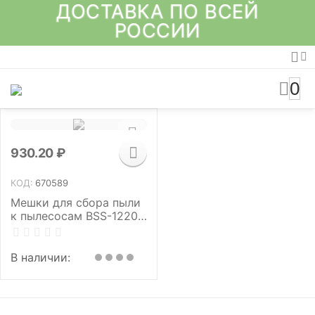
ДОСТАВКА ПО ВСЕЙ
РОССИИ
0
930.20
₽
КОД:
670589
Мешки для сбора пыли
к пылесосам BSS-1220-
PRO, BSS-1518-PRO,
объем 20 л, КОМПЛЕКТ
5 шт., BORT BB-20U,
В наличии:
91275875