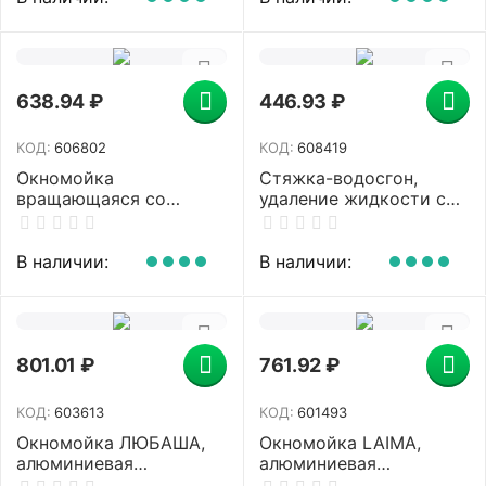
602099), 500207
602101), 500115
638.94
₽
446.93
₽
КОД:
606802
КОД:
608419
Окномойка
Стяжка-водосгон,
вращающаяся со
удаление жидкости с
сгоном,
пола, ширина 55 см,
телескопическая ручка
для черенков d 2-2,4см,
88-138 см, ширина 24
пластик, YORK, 84500
В наличии:
В наличии:
см, LAIMA HOME,
606802
801.01
₽
761.92
₽
КОД:
603613
КОД:
601493
Окномойка ЛЮБАША,
Окномойка LAIMA,
алюминиевая
алюминиевая
телескопическая ручка
телескопическая ручка