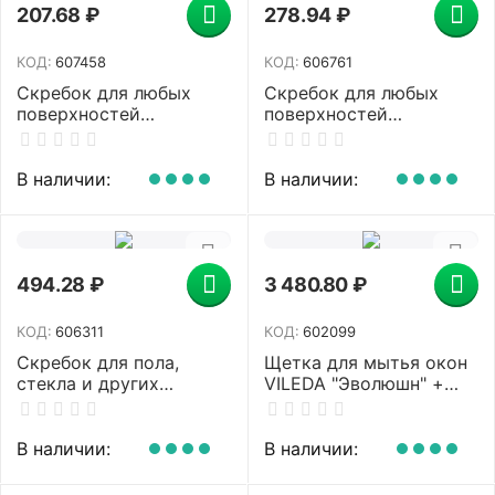
207.68
₽
278.94
₽
КОД:
607458
КОД:
606761
Скребок для любых
Скребок для любых
поверхностей
поверхностей
(стеклокерамика,
(стеклокерамика,
стекло, плитка)
стекло, плитка)
BRAUBERG BASE,
BRAUBERG "CLEAN", 5
В наличии:
В наличии:
фиксатор, 607458
лезвий, 606761
494.28
₽
3 480.80
₽
КОД:
606311
КОД:
602099
Скребок для пола,
Щетка для мытья окон
стекла и других
VILEDA "Эволюшн" +
гладких поверхностей,
шубка из микрофибры,
ширина 10 см, сталь,
ширина 35 см (без
LAIMA PROFESSIONAL,
черенка), 100812
В наличии:
В наличии:
606311