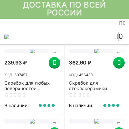
ДОСТАВКА ПО ВСЕЙ
РОССИИ
0
239.93
₽
362.60
₽
КОД:
607457
КОД:
456430
Скребок для любых
Скребок для
поверхностей
стеклокерамики
(керамика, стекло,
TOPPERR SC1,
плитка) BRAUBERG
металлический, 1302
SMART CLEAN, 5
В наличии:
В наличии:
лезвий, 607457