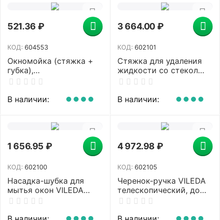
521.36
₽
3 664.00
₽
КОД:
604553
КОД:
602101
Окномойка (стяжка +
Стяжка для удаления
губка),
жидкости со стекол
ТЕЛЕСКОПИЧЕСКАЯ
VILEDA "Эволюшн", в
РУЧКА, 75-130 см,
сборе, ширина 35 см
рабочая часть 24,5 см,
(черенок-ручка
В наличии:
В наличии:
YORK, 084140
602105), 500209
1 656.95
₽
4 972.98
₽
КОД:
602100
КОД:
602105
Насадка-шубка для
Черенок-ручка VILEDA
мытья окон VILEDA
телескопический, до
"Эволюшн",
2,5 м (2х1,25 м),
микрофибра, ширина
алюминиевый
35 см (к щетке
(применим к 602099,
В наличии:
В наличии: