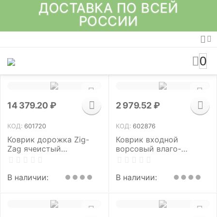
ДОСТАВКА ПО ВСЕЙ
РОССИИ
0
14 379.20
₽
2 979.52
₽
КОД:
601720
КОД:
602876
Коврик дорожка Zig-
Коврик входной
Zag ячеистый
ворсовый влаго-
грязезащитный 0,9х10
грязезащитный 120х150
м, толщина 5 мм, ПВХ,
см, толщина 7 мм,
серый, В РУЛОНЕ,
ребристый,
В наличии:
В наличии:
VORTEX, 22156
коричневый, LAIMA,
602876