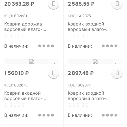
20 353.28
₽
2 585.55
₽
КОД:
602881
КОД:
602875
Коврик дорожка
Коврик входной
ворсовый влаго-
ворсовый влаго-
грязезащита 1,2х15 м,
грязезащитный 120х150
толщина 7 мм,
см, толщина 7 мм,
РЕБРИСТЫЙ, серый, В
ребристый, серый,
В наличии:
В наличии:
РУЛОНЕ, LAIMA, 602881
LAIMA, 602875
1 569.19
₽
2 897.48
₽
КОД:
602873
КОД:
602877
Коврик входной
Коврик входной
ворсовый влаго-
ворсовый влаго-
грязезащитный 90х120
грязезащитный 120х150
см, толщина 7 мм,
см, толщина 7 мм,
ребристый,
ребристый, черный,
В наличии:
В наличии:
коричневый, LAIMA,
LAIMA, 602877
602873