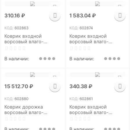
310.16
₽
1 583.04
₽
КОД:
602863
КОД:
602874
Коврик входной
Коврик входной
ворсовый влаго-
ворсовый влаго-
грязезащитный 40х60
грязезащитный 90х120
см, толщина 7 мм,
см, толщина 7 мм,
ребристый, черный,
ребристый, черный,
В наличии:
В наличии:
LAIMA, 602863
LAIMA, 602874
15 512.70
₽
340.38
₽
КОД:
602880
КОД:
602861
Коврик дорожка
Коврик входной
ворсовый влаго-
ворсовый влаго-
грязезащита 0,9х15 м,
грязезащитный 40х60
толщина 7 мм, черный,
см, толщина 7 мм,
В РУЛОНЕ, LAIMA,
ребристый, серый,
В наличии:
В наличии: