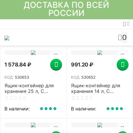
ДОСТАВКА ПО ВСЕЙ
РОССИИ
0
1 578.84
₽
991.20
₽
КОД:
530653
КОД:
530652
Ящик-контейнер для
Ящик-контейнер для
хранения 25 л, С
хранения 14 л, С
КРЫШКОЙ НА
КРЫШКОЙ НА
ЗАЩЕЛКАХ, 24х48х32
ЗАЩЕЛКАХ, 18х43х29
см, прозрачный, IDEA,
см, прозрачный, IDEA,
В наличии:
В наличии:
М 2867, М2867
М 2866, М2866