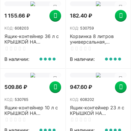
1 155.66
₽
182.40
₽
КОД:
608203
КОД:
530759
Ящик-контейнер 36 л с
Корзинка 8 литров
КРЫШКОЙ НА
универсальная,
ЗАЩЕЛКАХ "ПРОФИ",
12,5х25х36 см, для
29х50х39 см
хранения, пластик,
штабелируемый,
ассорти, 333,
В наличии:
В наличии:
ПРОЧНЫЙ, прозрачный,
433330065
437950000
509.86
₽
947.60
₽
КОД:
530765
КОД:
608202
Ящик-контейнер 10 л с
Ящик-контейнер 23 л с
КРЫШКОЙ НА
КРЫШКОЙ НА
ЗАЩЕЛКАХ И РУЧКОЙ,
ЗАЩЕЛКАХ "ПРОФИ",
19х35х23 см, пластик,
18х50х39 см,
прозрачный, крышка
штабелируемый,
В наличии:
В наличии: