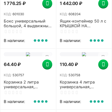
1 776.25
₽
1 442.00
₽
КОД:
601030
КОД:
608204
Бокс универсальный
Ящик-контейнер 50 л с
большой, 4 выдвижные
КРЫШКОЙ НА
секции, 37,6х25х35,5
ЗАЩЕЛКАХ "ПРОФИ",
см, М2768
40х50х39 см,
штабелируемый,
В наличии:
В наличии:
ПРОЧНЫЙ, прозрачный,
437960000
64.40
₽
110.40
₽
КОД:
530757
КОД:
530758
Корзинка 2 литра
Корзинка 4 литра
универсальная,
универсальная,
7,2х25х15 см, для
9,5х30х19,5 см, для
хранения, пластик,
хранения, пластик,
ассорти, 331,
ассорти, 332,
В наличии:
В наличии:
433310065
433320065