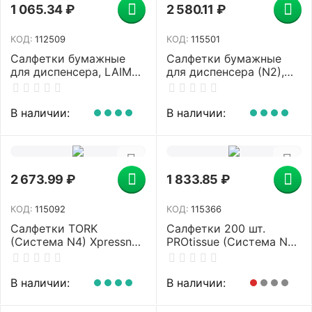
1 065.34
₽
2 580.11
₽
КОД:
112509
КОД:
115501
Салфетки бумажные
Салфетки бумажные
для диспенсера, LAIMA
для диспенсера (N2),
(N2) PREMIUM, 1-
LAIMA PREMIUM,
слойные, КОМПЛЕКТ 30
КОМПЛЕКТ 36 пачек по
пачек по 100 шт.,
300 шт., 20х17 см,
В наличии:
В наличии:
17x15,5 см, белые,
белые, 115501
112509
2 673.99
₽
1 833.85
₽
КОД:
115092
КОД:
115366
Салфетки TORK
Салфетки 200 шт.
(Система N4) Xpressnap
PROtissue (Система N4)
Universal, 2-слойные,
PREMIUM, 2-слойные,
КОМПЛЕКТ 20 шт., 200
КОМПЛЕКТ 20 шт., 21х16
шт., белые, 10844
см, V-сложение, белые,
В наличии:
В наличии:
C251