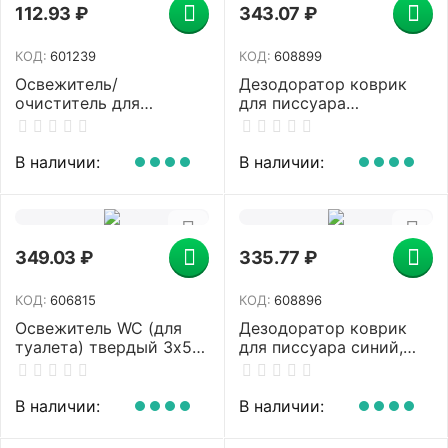
112.93
₽
343.07
₽
КОД:
601239
КОД:
608899
Освежитель/
Дезодоратор коврик
очиститель для
для писсуара
унитаза/писсуара
оранжевый, аромат
КОМПЛЕКТ 3 шт. х 10 г
Манго, LAIMA
DOMESTOS Attax,
Professional, на 30 дней,
В наличии:
В наличии:
"Морская Свежесть",
608899
стикер
349.03
₽
335.77
₽
КОД:
606815
КОД:
608896
Освежитель WC (для
Дезодоратор коврик
туалета) твердый 3х50
для писсуара синий,
г БРЕФ De Luxe,
аромат Тутти-фрутти,
"Нежная магнолия",
LAIMA Professional, на
17258
30 дней, 608896
В наличии:
В наличии: