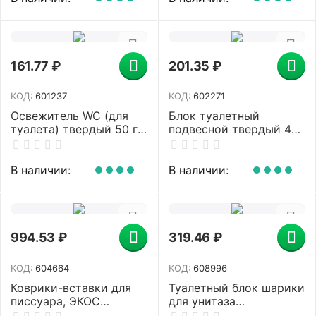
бриз", 2293911
цвет пурпурный, PWR-
1P
161.77
₽
201.35
₽
КОД:
601237
КОД:
602271
Освежитель WC (для
Блок туалетный
туалета) твердый 50 г
подвесной твердый 40
БРЕФ Сила-Актив
г DOMESTOS
"Океанский бриз",
(Доместос) "Атлантик",
2323204
основной блок
В наличии:
В наличии:
994.53
₽
319.46
₽
КОД:
604664
КОД:
608996
Коврики-вставки для
Туалетный блок шарики
писсуара, ЭКОС
для унитаза
(POWER-SCREEN), на 30
освежитель, 4 блока по