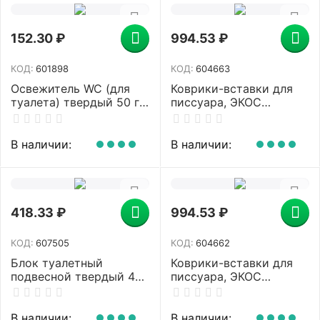
152.30
₽
994.53
₽
КОД:
601898
КОД:
604663
Освежитель WC (для
Коврики-вставки для
туалета) твердый 50 г
писсуара, ЭКОС
БРЕФ Сила-Актив
(POWER-SCREEN), на 30
"Лимонная свежесть",
дней каждый, комплект
25289, 2312463
2 шт., аромат "Мята",
В наличии:
В наличии:
цвет синий, PWR-3B
418.33
₽
994.53
₽
КОД:
607505
КОД:
604662
Блок туалетный
Коврики-вставки для
подвесной твердый 4
писсуара, ЭКОС
шт. х 50 г БРЕФ, Сила-
(POWER-SCREEN), на 30
Актив "Лимонная
дней каждый, комплект
Свежесть/Океанский
2 шт., аромат "Ягода",
В наличии:
В наличии: