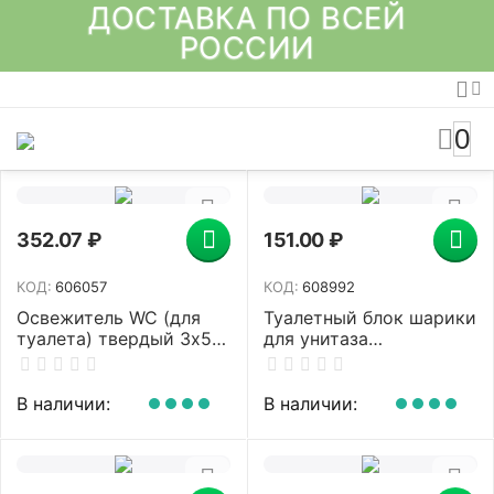
ДОСТАВКА ПО ВСЕЙ
РОССИИ
0
352.07
₽
151.00
₽
КОД:
606057
КОД:
608992
Освежитель WC (для
Туалетный блок шарики
туалета) твердый 3х50
для унитаза
г БРЕФ Perfume Switch,
освежитель, 2 блока по
"Яблоня-лотос",
50 г, "Лимонная
2336888
Свежесть 3 в 1", аналог
В наличии:
В наличии:
BREF/БРЕФ, LAIMA,
608992