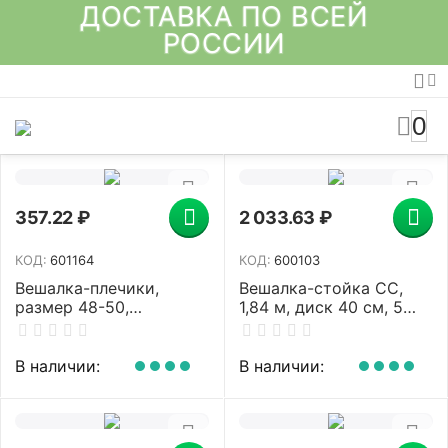
ДОСТАВКА ПО ВСЕЙ
РОССИИ
0
357.22
₽
2 033.63
₽
КОД:
601164
КОД:
600103
Вешалка-плечики,
Вешалка-стойка СС,
размер 48-50,
1,84 м, диск 40 см, 5
деревянная,
основных + 3
анатомическая,
дополнительных
перекладина, цвет
крючка, металл, черная
В наличии:
В наличии:
вишня, BRABIX "Люкс",
601164