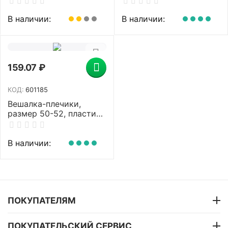
крючков, металл, белая
сталь, серебристые,
LAIMA Home, 608787
В наличии:
В наличии:
159.07
₽
КОД:
601185
Вешалка-плечики,
размер 50-52, пластик,
анатомическая,
перекладина, крючки
для бретелей, черный,
В наличии:
С041
ПОКУПАТЕЛЯМ
ПОКУПАТЕЛЬСКИЙ СЕРВИС