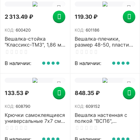
2 313.49
₽
119.30
₽
КОД:
600420
КОД:
601186
Вешалка-стойка
Вешалка-плечики,
"Классикс-ТМ3", 1,86 м,
размер 48-50, пластик,
крестовина 70х70 см, 5
анатомическая,
крючков + место для
перекладина, крючки
зонтов, металл, черная,
для бретелей, черный,
В наличии:
В наличии:
Классик-ТМ3,чер
С024/С044
133.53
₽
848.35
₽
КОД:
608790
КОД:
609152
Крючки самоклеящиеся
Вешалка настенная с
универсальные 7х7 см,
полкой "ВСП6",
КОМПЛЕКТ 5 шт., сталь
265х600х220 мм, 5
+ ПВХ, LAIMA Home,
крючков, металл,
608790
черная, ВСП 6 Ч
В наличии:
В наличии: