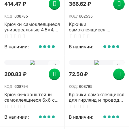
414.47
₽
366.62
₽
КОД:
608785
КОД:
602535
Крючки самоклеящиеся
Крючки
универсальные 4,5x4,5
самоклеящиеся,
см, КОМПЛЕКТ 4 шт.,
комплект 10 шт.,
сталь, серебристые,
пластиковые, цвет
LAIMA Home, 608785
микс/белый ротанг,
В наличии:
В наличии:
IDEA, М 2231
200.83
₽
72.50
₽
КОД:
608794
КОД:
608795
Крючки-кронштейны
Крючки самоклеящиеся
самоклеящиеся 6х6 см,
для гирлянд и проводов
КОМПЛЕКТ 10 шт.,
1,5х1,5 см, КОМПЛЕКТ 18
акриловый клей, LAIMA
шт., LAIMA Home,
Home, 608794
608795
В наличии:
В наличии: