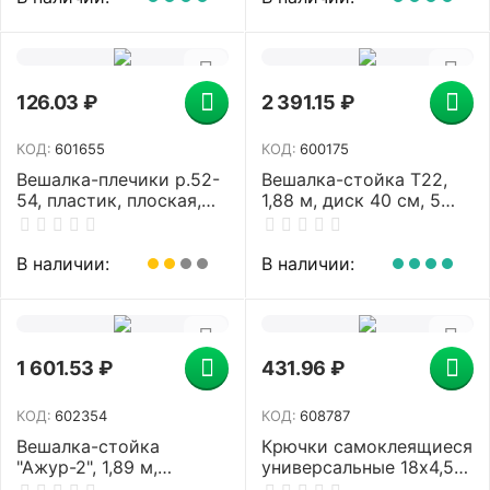
126.03
₽
2 391.15
₽
КОД:
601655
КОД:
600175
Вешалка-плечики р.52-
Вешалка-стойка Т22,
54, пластик, плоская,
1,88 м, диск 40 см, 5
перекладина, крючки
крючков, металл,
для бретелей, черная,
черная
BRABIX, 601655
В наличии:
В наличии:
1 601.53
₽
431.96
₽
КОД:
602354
КОД:
608787
Вешалка-стойка
Крючки самоклеящиеся
"Ажур-2", 1,89 м,
универсальные 18х4,5
основание 46 см, 5
см, 4 шт. на планке,