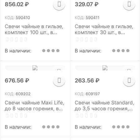
856.02
₽
329.07
₽
КОД:
590410
КОД:
590411
Свечи чайные в гильзе,
Свечи чайные в гильзе,
комплект 100 шт., в
комплект 30 шт., в
пакете
пакете
В наличии:
В наличии:
676.56
₽
263.56
₽
КОД:
609202
КОД:
609197
Свечи чайные Maxi Life,
Свечи чайные Standard,
до 8 часов горения, вес
до 3,5 часов горения,
21 г, КОМПЛЕКТ 50 шт.,
вес 8,5 г, КОМПЛЕКТ 50
в гильзе, LAIMA, 609202
шт., в гильзе, LAIMA,
609197
В наличии:
В наличии: