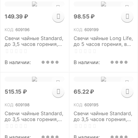
149.39
₽
98.55
₽
КОД:
609196
КОД:
609199
Свечи чайные Standard,
Свечи чайные Long Life,
до 3,5 часов горения,
до 5 часов горения, вес
вес 8,5 г, КОМПЛЕКТ 25
12 г, КОМПЛЕКТ 10 шт., в
шт., в гильзе, LAIMA,
гильзе, LAIMA, 609199
609196
В наличии:
В наличии:
515.15
₽
65.22
₽
КОД:
609198
КОД:
609195
Свечи чайные Standard,
Свечи чайные Standard,
до 3,5 часов горения,
до 3,5 часов горения,
вес 8,5 г, КОМПЛЕКТ
вес 8,5 г, КОМПЛЕКТ 10
100 шт., в гильзе, LAIMA,
шт., в гильзе, LAIMA,
609198
609195
В наличии:
В наличии: