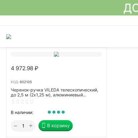
ДО
4 972.98
₽
КОД:
602105
Черенок-ручка VILEDA телескопический,
до 2,5 м (2х1,25 м), алюминиевый
(применим к 602099, 602101), 500115
В наличии:
+
−
В корзину