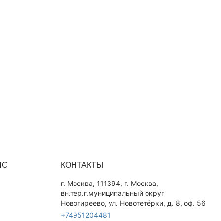
ИС
КОНТАКТЫ
г. Москва, 111394, г. Москва,
вн.тер.г.муниципальный округ
Новогиреево, ул. Новотетёрки, д. 8, оф. 56
+74951204481