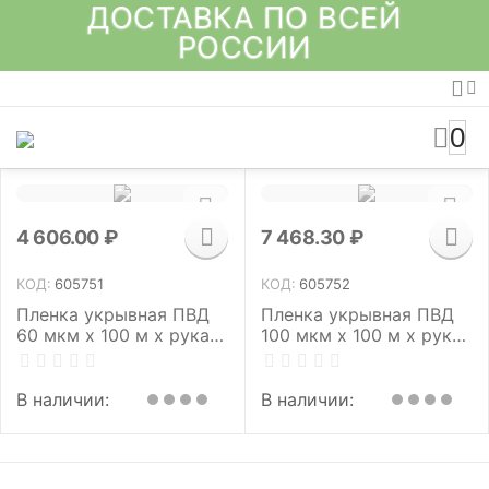
ДОСТАВКА ПО ВСЕЙ
РОССИИ
0
4 606.00
₽
7 468.30
₽
КОД:
605751
КОД:
605752
Пленка укрывная ПВД
Пленка укрывная ПВД
60 мкм x 100 м x рукав
100 мкм x 100 м x рукав
1,5 м (ширина 3 м),
1,5 м (ширина 3 м),
ГОСТ (первичное
ГОСТ (первичное
сырье)
сырье)
В наличии:
В наличии: