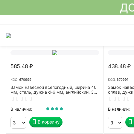
ДО
585.48
₽
438.48
₽
КОД:
670999
КОД:
670991
Замок навесной всепогодный, ширина 40
Замок навес
мм, сталь, дужка d-6 мм, английский, 3
сплав, дужк
ключа, MATRIX, 91820
СИБРТЕХ, ЗН
В наличии:
В наличии:
В корзину