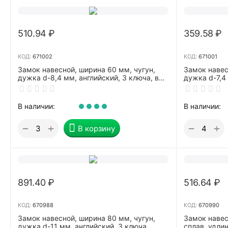
510.94
₽
359.58
₽
КОД:
671002
КОД:
671001
Замок навесной, ширина 60 мм, чугун,
Замок навес
дужка d-8,4 мм, английский, 3 ключа, в
дужка d-7,4 
блистере, 79-0006
блистере, 7
В наличии:
В наличии:
+
+
−
−
В корзину
891.40
₽
516.64
₽
КОД:
670988
КОД:
670990
Замок навесной, ширина 80 мм, чугун,
Замок навес
дужка d-11 мм, английский, 3 ключа,
сплав, удли