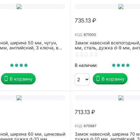
735.13
₽
КОД:
671000
ной, ширина 50 мм, чугун,
Замок навесной всепогодный
мм, английский, 3 ключа, в
мм, сталь, дужка d-9 мм, анг
9-0005
ключа, MATRIX, 91824
В наличии:
В корзину
В корзину
713.13
₽
КОД:
670987
ной, ширина 60 мм, цинковый
Замок навесной, ширина 70 м
ненная дужка d-10 мм,
дужка d-10 мм, английский, 3