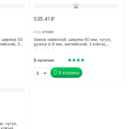
535.41
₽
КОД:
670986
, ширина 50
Замок навесной, ширина 60 мм, чугун,
лийский, 3
дужка d-9 мм, английский, 3 ключа,
СИБРТЕХ, ЗН2-М1, 91611
В наличии:
В корзину
м, чугун,
 ключа,