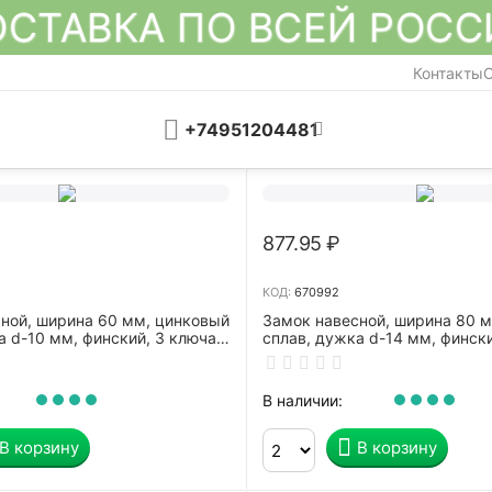
СТАВКА ПО ВСЕЙ РОС
Контакты
О
+74951204481
877.95
₽
КОД:
670992
ной, ширина 60 мм, цинковый
Замок навесной, ширина 80 
а d-10 мм, финский, 3 ключа,
сплав, дужка d-14 мм, фински
2-26, 91626
СИБРТЕХ, ЗН2-26, 91628
В наличии:
В корзину
В корзину