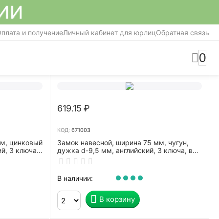
СИИ
плата и получение
Личный кабинет для юрлиц
Обратная связь
0
619.15
₽
КОД:
671003
мм, цинковый
Замок навесной, ширина 75 мм, чугун,
й, 3 ключа,
дужка d-9,5 мм, английский, 3 ключа, в
блистере, 79-0007
В наличии:
В корзину